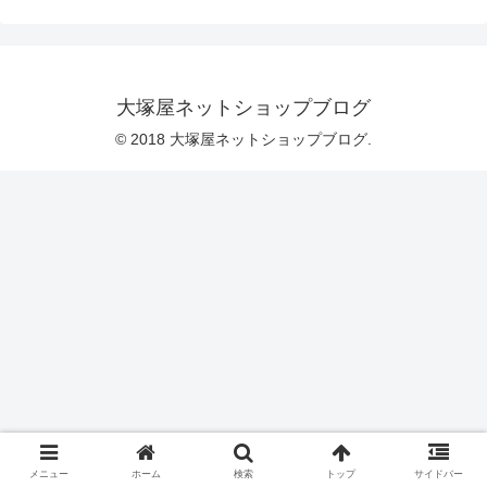
「プチサイズ」になっています♡＼ １
匹ごとの、身長は約５センチ♡ ／参考
までに、「はいから横丁・洋裁とレトロ
アニマル」と一緒に並べてみました。
＼ カラーは、王道の５色をご用意して
います♪ ／「長財布」「ポーチ」などの
大塚屋ネットショップブログ
小物雑貨におすすめですが、「帽子」を
お作りいただくのもオシャレに仕上がり
© 2018 大塚屋ネットショップブログ.
そうです♡なお、同じくら
メニュー
ホーム
検索
トップ
サイドバー