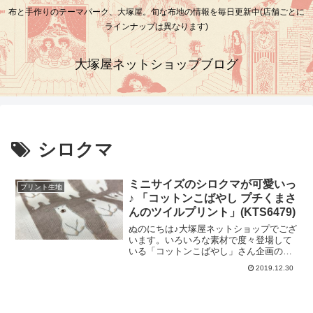
布と手作りのテーマパーク、大塚屋。旬な布地の情報を毎日更新中(店舗ごとに
ラインナップは異なります)
大塚屋ネットショップブログ
シロクマ
ミニサイズのシロクマが可愛いっ
プリント生地
♪ 「コットンこばやし プチくまさ
んのツイルプリント」(KTS6479)
ぬのにちは♪大塚屋ネットショップでござ
います。いろいろな素材で度々登場して
いる「コットンこばやし」さん企画の
「シロクマ柄」シリーズを、新たに掲載
2019.12.30
いたしました♪＼ 今回は「ツイル生地」
にプリントしています！ ／上の写真で
はなかなかわかりにくいのですが、今回
の柄はこれまでのシロクマ柄よりも、