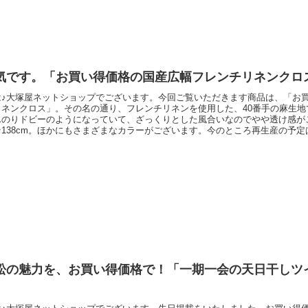
気です。「お買い得価格の国産広幅フレンチリネンクロ
は♪大塚屋ネットショップでございます。今回ご覧いただきます商品は、「お
リネンクロス」。その名の通り、フレンチリネンを使用した、40番手の麻生地
んのりドビーのようになっていて、ざっくりとした風合いなのでやや透け感が
138cm。ほかにもさまざまなカラーがございます。今のところ再生産の予
わずかなものもございます。2026年5月17日のお昼ごろに発売を開始いた
以上のご注文をいただいている人気商品です。お値段につきましては、以下のリ
松の魅力を、お買い得価格で！「一期一会の天日干しツ