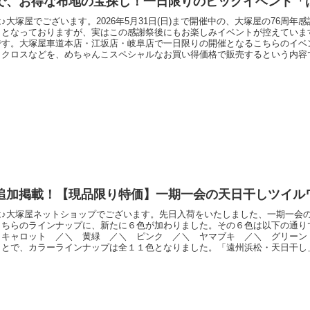
で、お得な布地の宝探し！一日限りのビッグイベント「
♪大塚屋でございます。2026年5月31日(日)まで開催中の、大塚屋の76周年
トとなっておりますが、実はこの感謝祭後にもお楽しみイベントが控えていま
です。大塚屋車道本店・江坂店・岐阜店で一日限りの開催となるこちらのイベ
トクロスなどを、めちゃんこスペシャルなお買い得価格で販売するという内容
めて、大塚屋の「はぎれ大会」について、さらに詳しく解説させていただきま
安イベント「大塚屋のはぎれ大会」とは？「はぎれ大会」ができるまで（１）
ます
追加掲載！【現品限り特価】一期一会の天日干しツイル
は♪大塚屋ネットショップでございます。先日入荷をいたしました、一期一会
こちらのラインナップに、新たに６色が加わりました。その６色は以下の通り
 キャロット ／＼ 黄緑 ／＼ ピンク ／＼ ヤマブキ ／＼ グリーン
ことで、カラーラインナップは全１１色となりました。「遠州浜松・天日干し
ロットで丹念に染色が行われているため、カラー名が同一でも巻きによって色
ださいませ。なお、こちらの商品は2026年5月28日現在、名古屋の大塚屋
ぞれ１