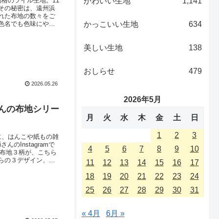
かわいい生地
1,141
格のツイル生地。11
その秘密は、遠州浜
れた布地の数々をご
かっこいい生地
634
色名でも色味にやや
けましたら幸いで
ル生地をこの機会に
美しい生地
138
おしらせ
479
2026.05.26
2026年5月
iさんの布地シリー
月
火
水
木
金
土
日
1
2
3
に、はんこや紙もの雑
さんのInstagramで
4
5
6
7
8
9
10
めた布地３柄が、こちら
らの３デザイン、大
11
12
13
14
15
16
17
デザインそろって再
18
19
20
21
22
23
24
25
26
27
28
29
30
31
« 4月
6月 »