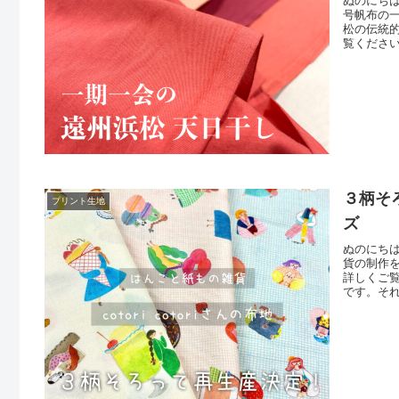
ぬのにち
号帆布の
松の伝統
覧くださ
差がござ
す。現品
ご検討く
３柄そろ
プリント生地
ズ
ぬのにち
貨の制作を手
詳しくご覧
です。そ
塚屋ネッ
生産が決定