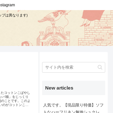
Instagram
ップは異なります)
New articles
したコットンこばやし
ッパ猫」をじっくり
)のことです。このよ
人気です。【現品限り特価】ソフ
いのがコットンこば
じゃない何か）も登
トなハーフリネン無地シュクレ
、ストライプ模様も