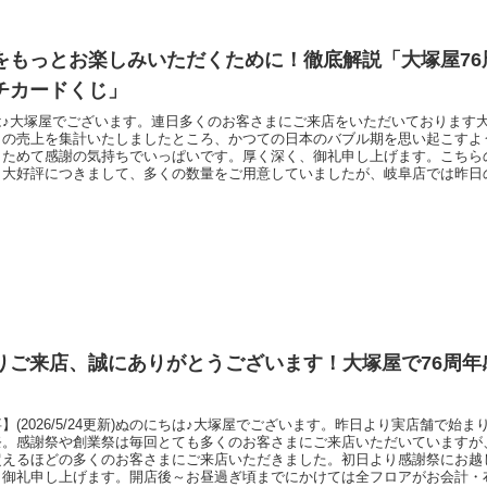
をもっとお楽しみいただくために！徹底解説「大塚屋76
チカードくじ」
は♪大塚屋でございます。連日多くのお客さまにご来店をいただいております大
日の売上を集計いたしましたところ、かつての日本のバブル期を思い起こすよ
らためて感謝の気持ちでいっぱいです。厚く深く、御礼申し上げます。こちら
も大好評につきまして、多くの数量をご用意していましたが、岐阜店では昨日
なりました。車道本店・江坂店も5月24日のお昼頃にお渡し終了となりました
は、5月26日火曜日よりお渡しを開始いたします。「赤色の引き換えでご使用
たら、
りご来店、誠にありがとうございます！大塚屋で76周年
】(2026/5/24更新)ぬのにちは♪大塚屋でございます。昨日より実店舗で始ま
祭。感謝祭や創業祭は毎回とても多くのお客さまにご来店いただいていますが
超えるほどの多くのお客さまにご来店いただきました。初日より感謝祭にお越
く御礼申し上げます。開店後～お昼過ぎ頃までにかけては全フロアがお会計・