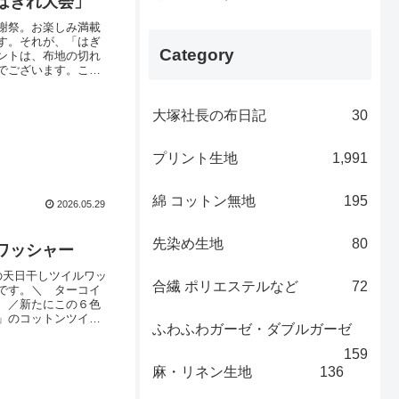
はぎれ大会」
感謝祭。お楽しみ満載
す。それが、「はぎ
Category
ントは、布地の切れ
でございます。ここ
す。徹底解説！一日
まず、「はぎれ台」
大塚社長の布日記
30
プリント生地
1,991
綿 コットン無地
195
2026.05.29
先染め生地
80
ワッシャー
の天日干しツイルワッ
合繊 ポリエステルなど
72
です。＼ ターコイ
 ／新たにこの６色
」のコットンツイル
ふわふわガーゼ・ダブルガーゼ
に差がございますの
車道本店と、大塚屋岐阜
159
麻・リネン生地
136