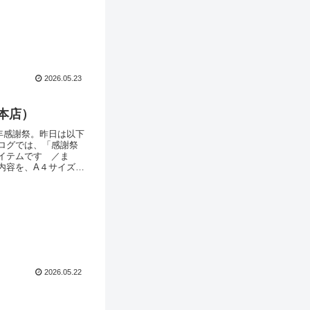
と、ややお待ちいた
につきましても、と
2026.05.23
本店）
年感謝祭。昨日は以下
ログでは、「感謝祭
イテムです ／ま
内容を、A４サイズで
かが一望できます。
一冊につめこんだレ
2026.05.22
！