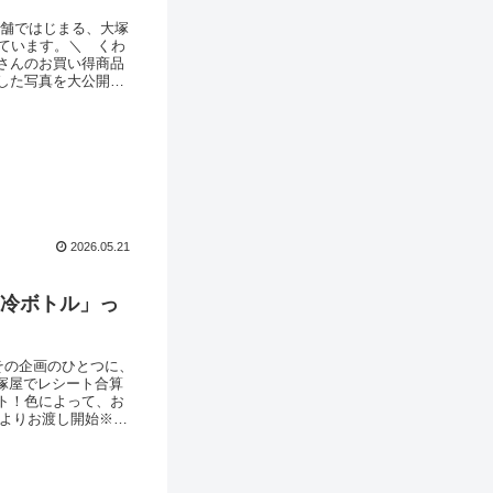
実店舗ではじまる、大塚
ています。＼ くわ
さんのお買い得商品
した写真を大公開い
)は全店休業日です。
本店か
2026.05.21
保冷ボトル」っ
その企画のひとつに、
塚屋でレシート合算
ト！色によって、お
)よりお渡し開始※お
となります。■お渡し
場岐阜店（岐阜）：