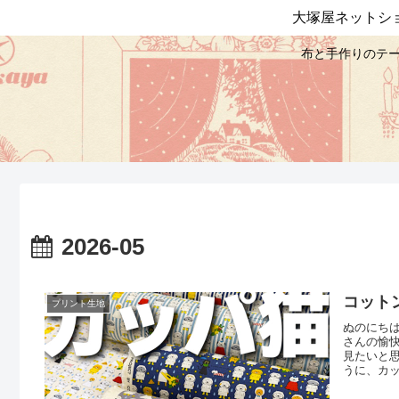
大塚屋ネットシ
布と手作りのテー
2026-05
コット
プリント生地
ぬのにち
さんの愉
見たいと
うに、カ
やしさん
場します