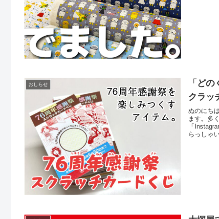
ございま
「どの
おしらせ
クラッ
ぬのにち
ます。多
「Inst
らっしゃ
まいまし
じ」です
た「くじ