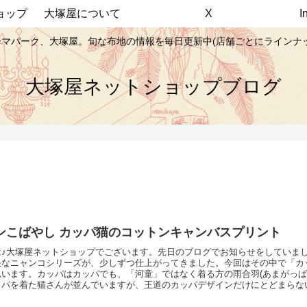
ョップ
大塚屋について
X
マパーク、大塚屋。旬な布地の情報を毎日更新中(店舗ごとにラインナ
大塚屋ネットショップブログ
ンこばやし カッパ猫のコットンキャンバスプリント
は♪大塚屋ネットショップでございます。先日のブログでお知らせをしていま
快なニャンコシリーズが、少しずつ仕上がってきました。今回はその中で「カ
思います。カッパはカッパでも、「河童」ではなく着る方の雨合羽(あまがっぱ
ッパを着た猫さんが並んでいますが、王道のカッパデザインだけにとどまらな
の面白さです。こんなふうに、ところどころにユニークすぎる猫（もしくは猫
。「河童」のほうのカッパもちゃっかり仲間にいました。背景は無地のほかに