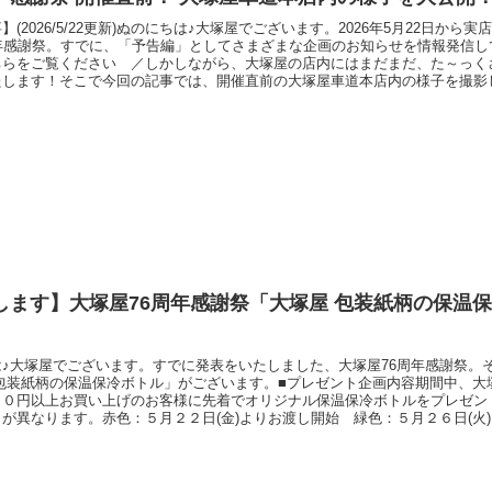
】(2026/5/22更新)ぬのにちは♪大塚屋でございます。2026年5月22日から
周年感謝祭。すでに、「予告編」としてさまざまな企画のお知らせを情報発信し
ちらをご覧ください ／しかしながら、大塚屋の店内にはまだまだ、た～っく
たします！そこで今回の記事では、開催直前の大塚屋車道本店内の様子を撮影
（各店ごとに、在庫状況やラインナップは異なります）※2026年5月21日(木
道本店 感謝祭店内ギャラリー■なお、木曜夜19時30分頃からは、夜の車道
します】大塚屋76周年感謝祭「大塚屋 包装紙柄の保温
は♪大塚屋でございます。すでに発表をいたしました、大塚屋76周年感謝祭。
 包装紙柄の保温保冷ボトル」がございます。■プレゼント企画内容期間中、大
００円以上お買い上げのお客様に先着でオリジナル保温保冷ボトルをプレゼン
が異なります。赤色：５月２２日(金)よりお渡し開始 緑色：５月２６日(火
色につき１回限りとさせていただきます。期間中でも各色なくなり次第、終了
本店（名古屋）：１階東口エントランス特設会場江坂店（大阪）：１階特設会
に