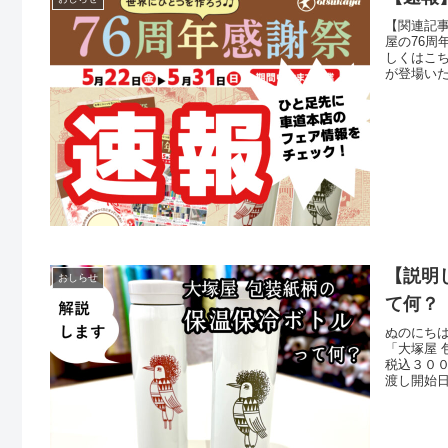
【関連記事
屋の76
しくはこ
が登場い
たします。
■大塚屋車
【説明
おしらせ
て何？
ぬのにち
「大塚屋
税込３０
渡し開始日
一人様１
場所車道
各階レジ