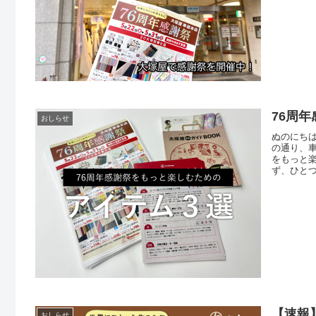
列となり
だく時間
てもご
76周
おしらせ
ぬのにちは
の通り、
をもっと
ず、ひと
両面印刷
ふたつめ
アアイテ
【速報
おしらせ