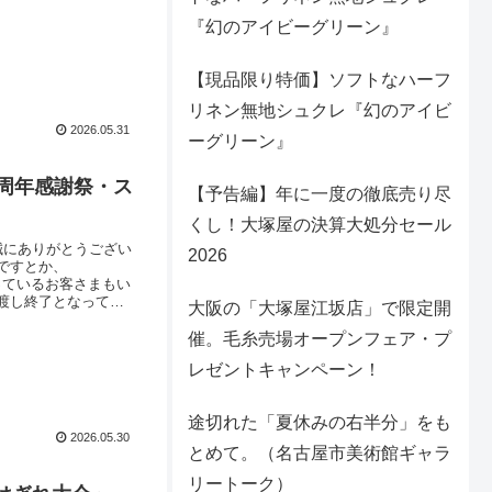
『幻のアイビーグリーン』
【現品限り特価】ソフトなハーフ
リネン無地シュクレ『幻のアイビ
2026.05.31
ーグリーン』
周年感謝祭・ス
【予告編】年に一度の徹底売り尽
くし！大塚屋の決算大処分セール
誠にありがとうござい
2026
ですとか、
さっているお客さまもい
渡し終了となってし
大阪の「大塚屋江坂店」で限定開
クラッチカードく
ください。こういっ
催。毛糸売場オープンフェア・プ
レゼントキャンペーン！
途切れた「夏休みの右半分」をも
2026.05.30
とめて。（名古屋市美術館ギャラ
リートーク）