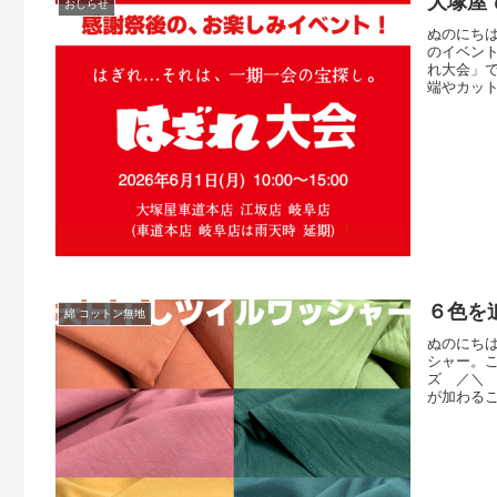
大塚屋
おしらせ
ぬのにちは
のイベン
れ大会」
端やカッ
であらた
限りの激
を用意し
６色を
綿 コットン無地
ぬのにち
シャー。
ズ ／＼
が加わる
生地は小
でご了承く
店のそれ