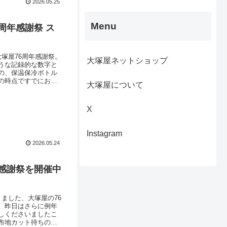
2026.05.25
Menu
周年感謝祭 ス
塚屋76周年感謝祭。
大塚屋ネットショップ
うな記録的な数字と
の、保温保冷ボトル
の時点ですでにお渡
大塚屋について
。なお、「緑色」につ
されていないレシー
X
Instagram
2026.05.24
感謝祭を開催中
りました、大塚屋の76
、昨日はさらに例年
しくださいましたこ
布地カット待ちの行