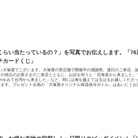
す。なんだ
くらい当たっているの？」を写真でお伝えします。「76
チカードくじ」
は♪大塚屋でございます。大塚屋の実店舗で開催中の感謝祭。連日のご来店、
くの地元のお客さまのご来店とともに、お話を伺うと「北海道から来ました」
agramをみて台湾から来ました」など、時には海を越えてはるばるお越しくだ
います。プレゼント企画の「大塚屋オリジナル保温保冷ボトル」はあいにくお
たが、感謝祭にはもうひとつのお楽しみ要素がございます。それが、この「ス
。「スクラッチカードくじ」の詳しいご利用方法などは、以下のブログをご覧
」企画の場合、