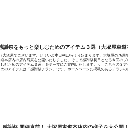
、お時間を頂戴いたしましたことをお詫び申し上げます。初日は15時頃になる
に緩和がございました。プレゼント企画「大塚屋オリジナル保温保冷ボトル」
年感謝祭をもっと楽しむためのアイテム３選（大塚屋車道
♪大塚屋でございます。いよいよ本日朝10時より始まります、大塚屋の76周
車道本店内の店内写真を公開いたしました。そこで感謝祭初日となる今回のブ
楽しむためのアイテム３選」をテーマにご案内いたします。＼ こちらの３ア
つめのアイテムは「感謝祭チラシ」です。ホームページに掲載のあるチラシの
いたしました。お買い得な商品と、その商品がどのフロアで販売されているの
は、「大塚屋完全ガイドBOOK」です。大塚屋のあれやこれやの楽しい情報を
ム。大塚
】感謝祭 開催直前！ 大塚屋車道本店内の様子を大公開