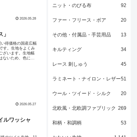
ニット・のびる布
92
2026.05.28
ファー・フリース・ボア
20
ス」
その他・付属品・手芸用品
13
買い得価格の国産広幅
です。生地をよくみ
キルティング
34
ございます。生地幅
定はないため、色によ
しまして、すでに通算
レース 刺しゅう
45
ンクをタップの上ご確
ラミネート・ナイロン・レザー
51
ウール・ツイード・シルク
20
2026.05.27
北欧風・北欧調ファブリック
269
イルワッシャ
和柄・和調柄
53