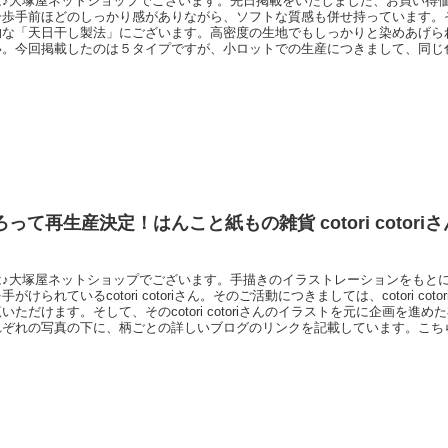
は♪大塚屋ネットショップでございます。先日掲載をいたしました、お買い得価
一歩手前ほどのしっかり感がありながら、ソフトな質感も併せ持っています。
的な「天日干し製法」にございます。高密度の生地でもしっかりと染めあげら
い。今回掲載したのは５タイプですが、小ロットでの生産につきまして、同じ
います。この色ぶれもまた、唯一無二の一期一会の魅力としてとらえていただ
限り特価につきまして、数量には限りがございます。ぜひ、上質な浜松のツイ
ださいませ。
って再生産決定！はんこと紙もの雑貨 cotori cotor
は♪大塚屋ネットショップでございます。手描きのイラストレーションをもと
がけられているcotori cotoriさん。そのご活動につきましては、cotori cotori
いただけます。そして、そのcotori cotoriさんのイラストを元に企画を進
れぞれの写真の下に、柄ごとの詳しいブログのリンクを記載しています。こち
トショップでは長らくの間すべて完売となっていましたが、この度、なんと３
いたしました～！！！完成は2026年7月末頃となりま