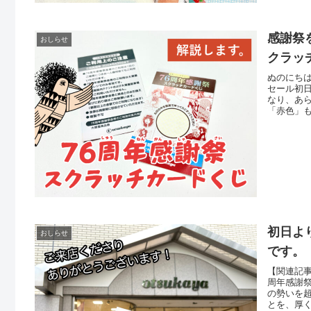
感謝祭
おしらせ
クラッ
ぬのにち
セール初
なり、あ
「赤色」
し終了と
きまして
ト」でし
初日よ
おしらせ
です。
【関連記事
周年感謝
の勢いを
とを、厚