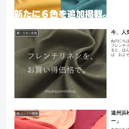
今、人
麻・リネン生地
ぬのにち
フレンチ
ると、ほ
は、およそ
っては残り
200m
認くだ
遠州浜
綿 コットン無地
ー」