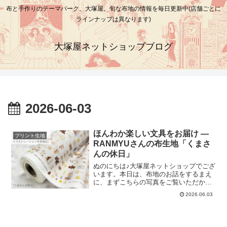
布と手作りのテーマパーク、大塚屋。旬な布地の情報を毎日更新中(店舗ごとに
ラインナップは異なります)
大塚屋ネットショップブログ
2026-06-03
ほんわか楽しい文具をお届け ―
プリント生地
RANMYUさんの布生地「くまさ
んの休日」
ぬのにちは♪大塚屋ネットショップでござ
います。本日は、布地のお話をするまえ
に、まずこちらの写真をご覧いただかね
ばなりません。これは、インクをつけて
2026.06.03
ポンッと押すタイプの、ゴムはんこで
す。数年前、名古屋で開催されていたは
んこのイベントに立ち寄った際に、プラ
イベートで衝動買いした購入したはんこ