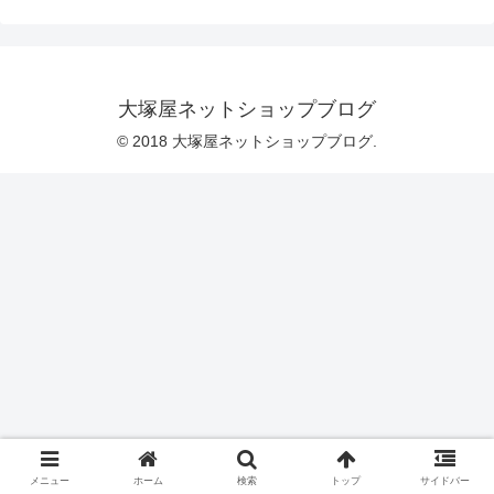
です。なぜ衝動買いしたのかというと、
とても可愛かったからです。買って帰っ
て、机の上に置いておきたくなったので
す。「SUKI」と書かれた風船を握りしめ
たくまさん。そのくまさんは、ニコニコ
しているわけではありません。ですが、
大塚屋ネットショップブログ
その立ち姿からは絶妙な優しさが滲み出
ていて、こちら側がおだやかな笑顔にな
© 2018 大塚屋ネットショップブログ.
ってしまいそうです。
メニュー
ホーム
検索
トップ
サイドバー