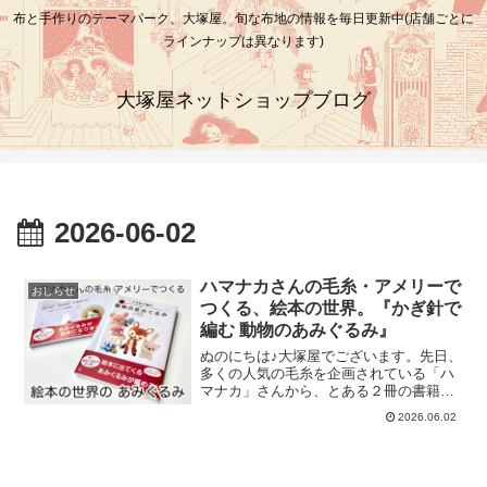
布と手作りのテーマパーク、大塚屋。旬な布地の情報を毎日更新中(店舗ごとに
ラインナップは異なります)
大塚屋ネットショップブログ
2026-06-02
ハマナカさんの毛糸・アメリーで
おしらせ
つくる、絵本の世界。『かぎ針で
編む 動物のあみぐるみ』
ぬのにちは♪大塚屋でございます。先日、
多くの人気の毛糸を企画されている「ハ
マナカ」さんから、とある２冊の書籍を
送っていただきました。まず、1冊目がこ
2026.06.02
ちらの書籍「ねこのマナちゃんとユウく
ん コロコロけいとが ころがって」です。
出版元の、新日本出版社さんのサイトは
こちらです。ページを開いてみると、そ