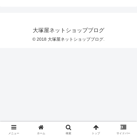
こに広がっているのは可愛いあみぐるみ
のねこ「マナちゃん」と「ユウくん」が
繰り広げる、ほっこりとした絵本の世界
です！実際のあみぐるみを撮影されてい
るため、毛糸のぬくもりが書籍越しに伝
わってきます。ストーリーも、毛糸なら
大塚屋ネットショップブログ
ではの発想で、展開していきます。さら
に、タヌキ・キツネ・ウサギ・シラサギ
© 2018 大塚屋ネットショップブログ.
などなど、ほかの
メニュー
ホーム
検索
トップ
サイドバー