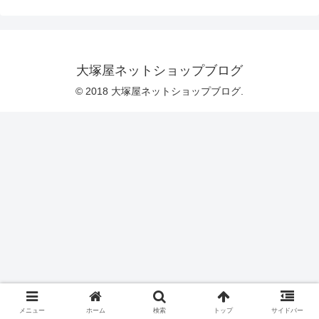
～！！ ／ち、ちがいまーーーーす
っ！！！(~o~;)いえ、確かにイタリアの
国旗っぽいですけれども、今回に限って
は、正解はこちらです。＼ クリスマス
カラー！！ ／答えは、「クリスマス」
でございました。フェルトの特徴といえ
大塚屋ネットショップブログ
ば、「ざくざく切りやすい」ですとか、
「切り口がほつれにくい」といったメリ
© 2018 大塚屋ネットショップブログ.
ットが挙げられます。そ
メニュー
ホーム
検索
トップ
サイドバー