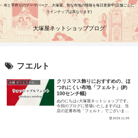
布と手作りのテーマパーク、大塚屋。旬な布地の情報を毎日更新中(店舗ごとに
ラインナップは異なります)
大塚屋ネットショップブログ
フエルト
クリスマス飾りにおすすめの、ほ
合繊 ポリエステルなど
つれにくい布地「フェルト」(約
100センチ幅)
ぬのにちは♪大塚屋ネットショップです。
今回のブログに登場いたしますのは、当
店の定番布地「フェルト」でございま
す。そして、そのフェルトの中から、3色
2019.11.05
の色を並べて撮影してみました。赤、
白、緑の3色といえば、さあ皆さま、ピン
ときましたね？せーので、声をそろえて
答えましょう！せーの、＼ イタリア