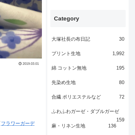
Category
大塚社長の布日記
30
プリント生地
1,992
2019.03.01
綿 コットン無地
195
先染め生地
80
合繊 ポリエステルなど
72
ふわふわガーゼ・ダブルガーゼ
159
「
フラワーガーデ
麻・リネン生地
136