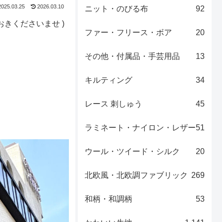
2025.03.25
2026.03.10
ニット・のびる布
92
きくださいませ )
ファー・フリース・ボア
20
その他・付属品・手芸用品
13
キルティング
34
レース 刺しゅう
45
ラミネート・ナイロン・レザー
51
ウール・ツイード・シルク
20
北欧風・北欧調ファブリック
269
和柄・和調柄
53