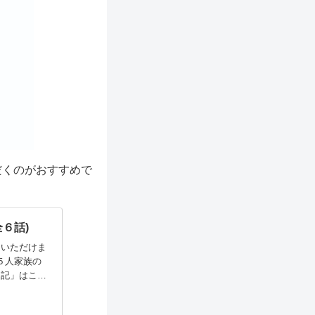
だくのがおすすめで
６話)
ていただけま
５人家族の
日記」はこち
話では実店
い！』――と