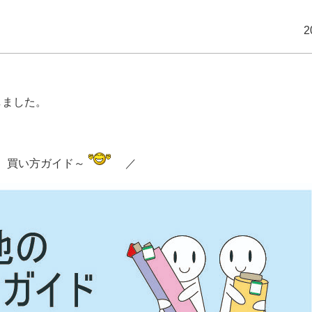
の楽しさ、伝わりましたでしょうか♪第5話は、お
2
しました。
 買い方ガイド～
／