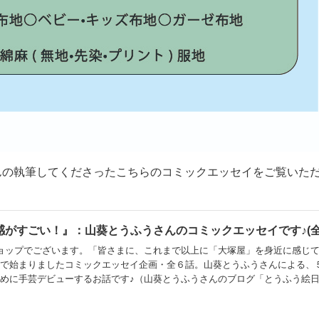
んの執筆してくださったこちらのコミックエッセイをご覧いた
がすごい！』：山葵とうふうさんのコミックエッセイです♪(全
ョップでございます。「皆さまに、これまで以上に「大塚屋」を身近に感じ
トで始まりましたコミックエッセイ企画・全６話。山葵とうふうさんによる、
めに手芸デビューするお話です♪（山葵とうふうさんのブログ「とうふう絵
）第３話でお子さんたちのハンカチづくりを楽しんだママさん。なんと、第４
することに！（第1話～第3話はこちらです）第4話『すごい！高揚感がすご