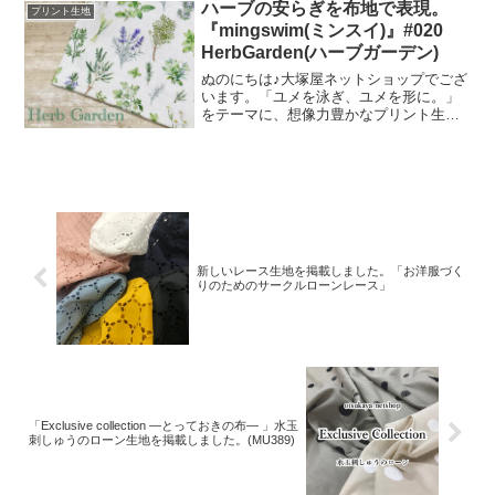
ハーブの安らぎを布地で表現。
プリント生地
礼申し上
『mingswim(ミンスイ)』#020
HerbGarden(ハーブガーデン)
ぬのにちは♪大塚屋ネットショップでござ
います。「ユメを泳ぎ、ユメを形に。」
をテーマに、想像力豊かなプリント生地
をご提案するブランド『mingswim(ミン
スイ)』。そのラインナップは、以下の特
集ページよりご覧いただけます。＼
mingswi
新しいレース生地を掲載しました。「お洋服づく
りのためのサークルローンレース」
「Exclusive collection ―とっておきの布― 」水玉
刺しゅうのローン生地を掲載しました。(MU389)