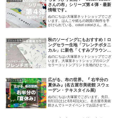
プリント生地
さんの布」シリーズ第４弾・最新
情報です。
ぬのにちは♪大塚屋ネットショップでござ
います。はんこや紙もの雑貨の制作を手
がけられている、cotori cotoriさん。水彩
絵の具や色鉛筆などを用いて制作された
絵を元に、さまざまな可愛いグッズを展
開されています。cotori cotori
秋のソーイングにもおすすめ！ロ
プリント生地
ングセラー生地「フレンチボタニ
カル」に新色「くすみブラウン」
が登場！
ぬのにちは♪大塚屋ネットショップでござ
います。大塚屋ネットショップのロング
セラーコットンプリント生地のひとつ
に、「フレンチボタニカル」がございま
す。昨年の夏に新色として仲間に加わっ
た「ペールピンク」の再販が、この度決
広がる、布の世界。『 右半分の
プリント生地
定いたしました。2026
夏休み』(名古屋市美術館 スウェ
ーデン・テキスタイル展)
ぬのにちは♪大塚屋でございます。先日、
8月1日(土)と8月4日(火)に、名古屋市美術
館さんでトークイベントでお話させてい
ただきました。ご参加くださったお客さ
まは延べ246名で、暑い中、たくさんのお
客さまにご来場いただきましたことを御