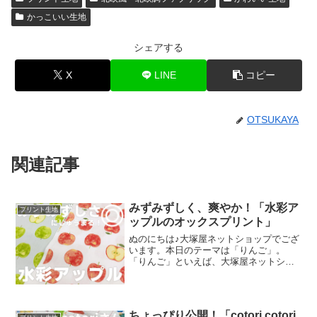
かっこいい生地
シェアする
X
LINE
コピー
OTSUKAYA
関連記事
みずみずしく、爽やか！「水彩ア
プリント生地
ップルのオックスプリント」
ぬのにちは♪大塚屋ネットショップでござ
います。本日のテーマは「りんご」。
「りんご」といえば、大塚屋ネットショ
ップにはさまざまなりんごモチーフの生
地がございます。そして、今回新たに追
加された「りんご」が、「水彩アップル
のオックスプリント」です
ちょっぴり公開！「cotori cotori