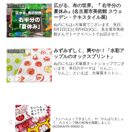
開されています。cotori cotori
広がる、布の世界。『 右半分の
プリント生地
夏休み』(名古屋市美術館 スウェ
ーデン・テキスタイル展)
ぬのにちは♪大塚屋でございます。先日、
8月1日(土)と8月4日(火)に、名古屋市美術
館さんでトークイベントでお話させてい
ただきました。ご参加くださったお客さ
まは延べ246名で、暑い中、たくさんのお
客さまにご来場いただきましたことを御
みずみずしく、爽やか！「水彩ア
プリント生地
礼申し上
ップルのオックスプリント」
ぬのにちは♪大塚屋ネットショップでござ
います。本日のテーマは「りんご」。
「りんご」といえば、大塚屋ネットショ
ップにはさまざまなりんごモチーフの生
地がございます。そして、今回新たに追
加された「りんご」が、「水彩アップル
のオックスプリント」です
「たいへんよくできました」や「がんばりましょ
う」のスタンプ柄の布地を掲載しました
(KOKKA/YK-69000-2)