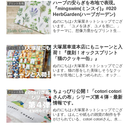
ハーブの安らぎを布地で表現。
プリント生地
『mingswim(ミンスイ)』#020
HerbGarden(ハーブガーデン)
ぬのにちは♪大塚屋ネットショップでござ
います。「ユメを泳ぎ、ユメを形に。」
をテーマに、想像力豊かなプリント生地
をご提案するブランド『mingswim(ミン
スイ)』。そのラインナップは、以下の特
集ページよりご覧いただけます。＼
大塚屋車道本店にもニャーンと入
プリント生地
mingswi
荷！『復刻！オックスプリント
「猫のクッキー缶」』
ぬのにちは♪大塚屋ネットショップでござ
います。猫の形をした美味しそうなクッ
キーが生地にしきつめられた、オックス
プリント・猫のクッキー缶。復刻生産の
夢が叶いまして、ご覧の６色がそろいま
した。ご予約をくださっていましたお客
ちょっぴり公開！「cotori cotori
プリント生地
様への発送が完了し、現
さんの布」シリーズ第４弾・最新
情報です。
ぬのにちは♪大塚屋ネットショップでござ
います。はんこや紙もの雑貨の制作を手
がけられている、cotori cotoriさん。水彩
絵の具や色鉛筆などを用いて制作された
絵を元に、さまざまな可愛いグッズを展