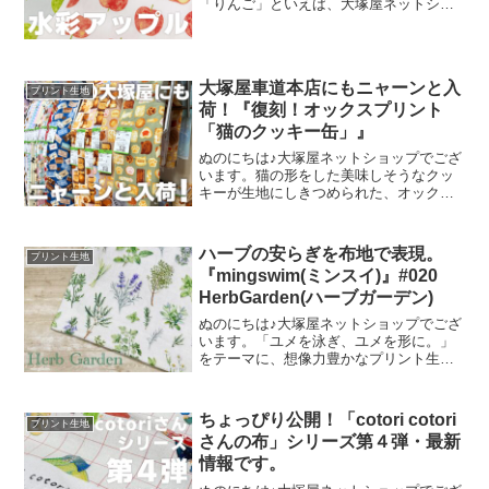
「りんご」といえば、大塚屋ネットショ
ップにはさまざまなりんごモチーフの生
地がございます。そして、今回新たに追
加された「りんご」が、「水彩アップル
のオックスプリント」です
大塚屋車道本店にもニャーンと入
プリント生地
荷！『復刻！オックスプリント
「猫のクッキー缶」』
ぬのにちは♪大塚屋ネットショップでござ
います。猫の形をした美味しそうなクッ
キーが生地にしきつめられた、オックス
プリント・猫のクッキー缶。復刻生産の
夢が叶いまして、ご覧の６色がそろいま
した。ご予約をくださっていましたお客
ハーブの安らぎを布地で表現。
プリント生地
様への発送が完了し、現
『mingswim(ミンスイ)』#020
HerbGarden(ハーブガーデン)
ぬのにちは♪大塚屋ネットショップでござ
います。「ユメを泳ぎ、ユメを形に。」
をテーマに、想像力豊かなプリント生地
をご提案するブランド『mingswim(ミン
スイ)』。そのラインナップは、以下の特
集ページよりご覧いただけます。＼
ちょっぴり公開！「cotori cotori
プリント生地
mingswi
さんの布」シリーズ第４弾・最新
情報です。