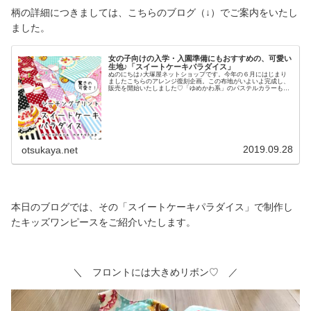
柄の詳細につきましては、こちらのブログ（↓）でご案内をいたし
ました。
女の子向けの入学・入園準備にもおすすめの、可愛い
生地♪「スイートケーキパラダイス」
ぬのにちは♪大塚屋ネットショップです。今年の６月にはじまり
ましたこちらのアレンジ復刻企画。この布地がいよいよ完成し、
販売を開始いたしました♡「ゆめかわ系」のパステルカラーもあ
り、「レトロ可愛い系」のレッドやブラックもあります♡ 企画
開始時には「なつかしの水玉＆ケーキ」と名前をつけていました
が、いざ完成をいたしますと、頭のなかにふわふわと別のキーワ
ードが浮かんできました。――とっても、あまくて、＼ スイー
ト！ ／生地いっぱいにひろがる、たくさんの、＼ ケーキ！
／まさに気分は、＼ パラダイス～♡♡♡ ／「スイート」＋
「ケーキ」＋「パラダイス」＝スイートケーキパラダイス！とい
う流れで、「スイートケ
2019.09.28
otsukaya.net
本日のブログでは、その「スイートケーキパラダイス」で制作し
たキッズワンピースをご紹介いたします。
＼ フロントには大きめリボン♡ ／