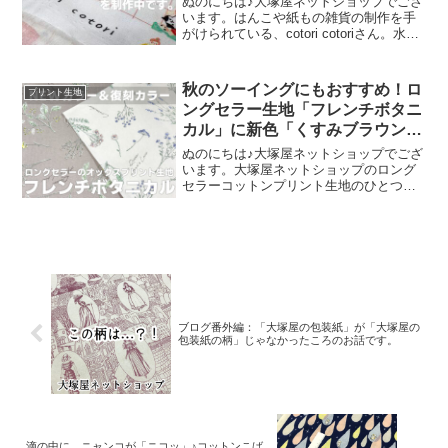
ぬのにちは♪大塚屋ネットショップでござ
います。はんこや紙もの雑貨の制作を手
がけられている、cotori cotoriさん。水彩
絵の具や色鉛筆などを用いて制作された
絵を元に、さまざまな可愛いグッズを展
開されています。cotori cotori
秋のソーイングにもおすすめ！ロ
プリント生地
ングセラー生地「フレンチボタニ
カル」に新色「くすみブラウン」
が登場！
ぬのにちは♪大塚屋ネットショップでござ
います。大塚屋ネットショップのロング
セラーコットンプリント生地のひとつ
に、「フレンチボタニカル」がございま
す。昨年の夏に新色として仲間に加わっ
た「ペールピンク」の再販が、この度決
定いたしました。2026
ブログ番外編：「大塚屋の包装紙」が「大塚屋の
包装紙の柄」じゃなかったころのお話です。
滴の中に、ニャンコが「ニコッ」♪コットンこば