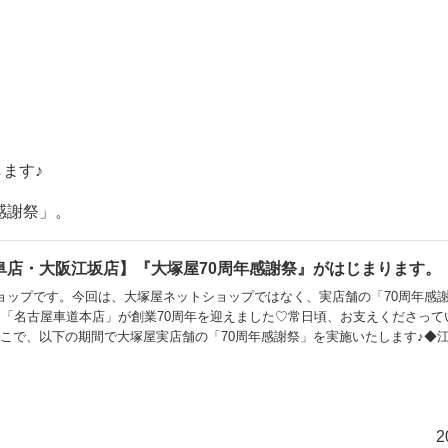
ます♪
感謝祭」。
阜店・大阪江坂店】『大塚屋70周年感謝祭』がはじまります。
ョップです。今回は、大塚屋ネットショップではなく、実店舗の「70周年感
に「名古屋車道本店」が創業70周年を迎えました♡常日頃、お支えくださって
こで、以下の期間で大塚屋実店舗の「70周年感謝祭」を実施いたします♪◆
～2019年10月14日（月）◆車道本店（名古屋）・岐阜店（岐阜）2019年10月
）通常は大阪は水曜定休、名古屋と岐阜は木曜定休ですが、この期間は臨時営業を
早くスタートをいた
2