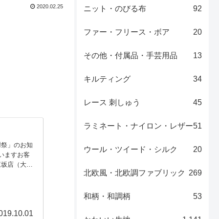
2020.02.25
ニット・のびる布
92
ファー・フリース・ボア
20
その他・付属品・手芸用品
13
キルティング
34
レース 刺しゅう
45
ラミネート・ナイロン・レザー
51
謝祭」のお知
ウール・ツイード・シルク
20
いますお客
江坂店（大
北欧風・北欧調ファブリック
269
3日（木）～
いたします！
和柄・和調柄
53
019.10.01