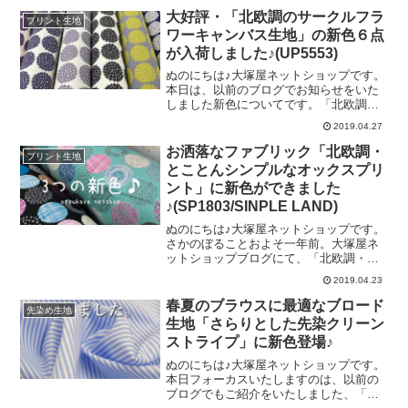
用意いたしました。＼ 左が「ダークネ
シリーズの基本をおさえた全５色が入荷
大好評・「北欧調のサークルフラ
プリント生地
イビー」、右が「ネイビーブルー」で
しています。中でも個人的にお気に入り
ワーキャンバス生地」の新色６点
す ／明るく青みのある「ネ
なのが、こちらの「グレー」です。＼
が入荷しました♪(UP5553)
グレーとピンクの組み合わせが可愛い
♡ ／コーディネート例としまして、
ぬのにちは♪大塚屋ネットショップです。
「お洋服づくりのソフトブロード」の
本日は、以前のブログでお知らせをいた
「渋パープル」と一緒に撮影してみまし
しました新色についてです。「北欧調サ
た。「ポーチ」などの小物雑貨はもちろ
ークルフラワーキャンバス」の新色６点
2019.04.27
んのこと、ぜひ「よそいき服」的なシャ
です。プリント生地で一気に６色も新色
ツブラウス、スカートなどのハンドメイ
が増えるのは、とても珍しいパターンで
お洒落なファブリック「北欧調・
プリント生地
ドにご活用くださいませ♡もちろん、ハ
す。それでは、順に今回の新色をご案内
とことんシンプルなオックスプリ
ンドメイドサイトなどでの作品化
いたしましょう♪まずは、こちらの「濃い
ント」に新色ができました
青地」でございます。「紺色」よりも少
♪(SP1803/SINPLE LAND)
し青みが多かったので、「濃い青地」と
名づけました。新しく増えた色ですが、
ぬのにちは♪大塚屋ネットショップです。
とてもベーシックな色です。次はこちら
さかのぼることおよそ一年前。大塚屋ネ
の色です。濃いめのグレーに、黄色のお
ットショップブログにて、「北欧調・と
花です。「マスタード地」や「グレー
ことんシンプルなオックスプリント」を
地」「グレージュ地」×「白いお花」はあ
2019.04.23
ご紹介させていただきました。オフ白地
りましたが、今回の「グレー×黄色」は、
やキナリ地をベースとしたこちらの生地
春夏のブラウスに最適なブロード
ありそうでなかった
先染め生地
は、一年たった今でもほぼ毎日裁断をし
生地「さらりとした先染クリーン
ている人気商品でございます。そんな
ストライプ」に新色登場♪
「北欧調・とことんシンプルなオックス
プリント」に３色の新色が入荷いたしま
ぬのにちは♪大塚屋ネットショップです。
した。新色のひとつめは、ライトグレー
本日フォーカスいたしますのは、以前の
を基調として、ピンクやマスタードで柄
ブログでもご紹介をいたしました、「さ
の彩色をおこなった生地です。「グレ