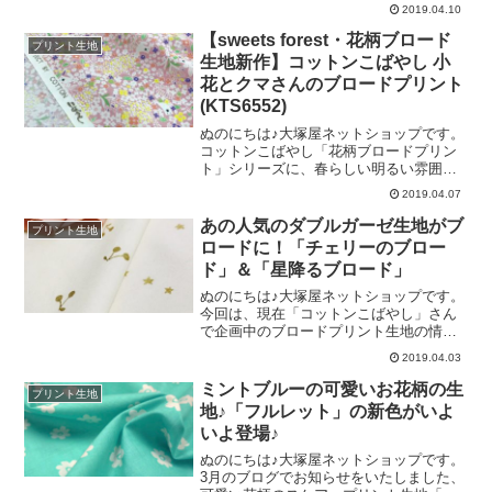
らりとした先染クリーンストライプ」で
2019.04.10
ー」と「ピンク」って、落ち着きと可愛
ございます。ちょうど昨年のこの時期に
さのバランスがちょうどよい配色ですよ
掲載をしましたこちらの生地に、今年は
【sweets forest・花柄ブロード
プリント生地
ね♪そして、ふたつめはミント地です。話
新色をプラスすることにいたしました。
生地新作】コットンこばやし 小
題のミント。ここ最近、こ
＼ その追加色が、こちらです♡ ／春
花とクマさんのブロードプリント
夏のブラウスづくりにぴったりの、とて
(KTS6552)
も爽やかなカラー「サックス」です。す
でに掲載済みの2色と一緒に撮影してみま
ぬのにちは♪大塚屋ネットショップです。
した。ストライプの幅は、約2ミリです。
コットンこばやし「花柄ブロードプリン
＼ すべすべサラサラの、なめらかな質
ト」シリーズに、春らしい明るい雰囲気
感です♪ ／ぜひ、兵庫県西脇市の名産
の新柄が加わりました♡＼ 今回の小花
「播州織（ばんしゅうおり）」のストラ
2019.04.07
は、「クマさんミックス」 ／柔らかな
イプで、上質・上品でベーシックな一着
色合いの花柄の中に、ほんのりと微笑む
あの人気のダブルガーゼ生地がブ
をお仕立てください
プリント生地
クマさんのシルエットが特徴的です♪ピン
ロードに！「チェリーのブロー
ク以外は、比較的濃いカラーです。左か
ド」＆「星降るブロード」
ら順に、「ブルーグレー」「グレー」
「マスタード」を並べました。花柄ブロ
ぬのにちは♪大塚屋ネットショップです。
ードプリント生地といえば「ポーチ」や
今回は、現在「コットンこばやし」さん
「巾着袋」などに最適ですが、今回の柄
で企画中のブロードプリント生地の情報
は「襟つきメンズシャツ」などの作品が
を、大公開いたします♪企画にあたり焦点
2019.04.03
想像できました。（特にグレーは、かっ
となりましたのが、ロングセラー「星降
こいい仕上がりになりそうな気がしま
る大人のダブルガーゼ」と、発売開始直
ミントブルーの可愛いお花柄の生
プリント生地
す）さりげないお洒落として、ポーチや
後より大ヒット中の「チェリーのダブル
地♪「フルレット」の新色がいよ
バッグなど袋物の「裏地」
ガーゼ」です。きっかけとなりましたの
いよ登場♪
は、Instagramで「チェリーのダブルガー
ゼ」をご紹介しました際に、コメント欄
ぬのにちは♪大塚屋ネットショップです。
にて「ブロード生地」のリクエストをい
3月のブログでお知らせをいたしました、
ただいたことです。販売元の「コットン