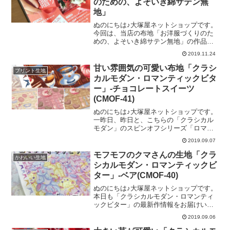
のための、よそいき綿サテン無
いがありまして、日頃洋裁をお楽しみい
地」
ただいています皆様へ、ワンランク上の
ファブリックをご提案させていただくの
ぬのにちは♪大塚屋ネットショップです。
がコンセプトです。参考にさせていただ
今回は、当店の布地「お洋服づくりのた
きましたのは、片貝夕起さんの著書「パ
めの、よそいき綿サテン無地」の作品掲
ターンレーベルの子供服ソーイング
載書籍をご紹介いたします♡＼ すてき
STYLE BOOK」より、「ラグランブラ
2019.11.24
にハンドメイド♡ ／こちらは、2019年
11月21日にNHK出版さんより出版されま
甘い雰囲気の可愛い布地「クラシ
プリント生地
した「すてきにハンドメイド2019年12月
カルモダン・ロマンティックビタ
号」でございます。そして、その中の４
ー」-チョコレートスイーツ
８ページから「May Me」で有名な「伊藤
(CMOF-41)
みちよさん」のコーナー、「MY ベーシ
ックソーイング」が始まります。
ぬのにちは♪大塚屋ネットショップです。
（「May Me」さんのサイトは こちら
一昨日、昨日と、こちらの「クラシカル
です）そして、今回「大塚屋ネットショ
モダン」のスピンオフシリーズ「ロマン
ップ」の生地で制作されましたのが、49
ティックビター」をご紹介してまいりま
ページの「センターシームのパンツ」で
2019.09.07
した。そして、みっつめの柄が本日のブ
す♡軽やかなコットンサテン「お洋
ログテーマ「チョコレートスイーツ」で
モフモフのクマさんの生地「クラ
かわいい生地
ございます。一段が１５センチほどのチ
シカルモダン・ロマンティックビ
ョコレートボーダー柄の中に、リアルな
ター」-ベア(CMOF-40)
スイーツが並びます。＼ カップケー
キ！パフェ！ビスケット！ ／＼ 甘そ
ぬのにちは♪大塚屋ネットショップです。
うなドーナツも！ ／チョコレートの上
本日も「クラシカルモダン・ロマンティ
に、こんなにたくさんのスイーツ。もし
ックビター」の最新作情報をお届けいた
も、現実世界だったら一日あたりの「摂
します♪昨日は、こちらのイチゴ柄をご紹
2019.09.06
取カロリー」が大変なことになってしま
介いたしました。本日は、「可愛いクマ
いそうです！でも、布地のプリントなら
さん」の柄でございます♡＼ ベア～