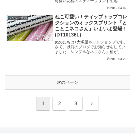
可愛い花柄のスケアープリント生地「フ
こばやし」さんにそのお声をお伝えいた
ルレット」の新色が入荷いたしました♡
2019.04.02
しましたところ、この度「ブロード生
シーチングやブロードよりもほんの少し
地」の生産が実現することになりました
薄手の、スケアー生地にプリントをして
ねこ可愛い！ティップトップコレ
プリント生地
♡そのカラーラインナップが、こちらで
います。今回の新色も、お花の部分は
クションのオックスプリント「と
す！＼ まず
「ほんのり淡いアイボリー」の「ナチュ
ことこネコさん」いよいよ登場！
ラルホワイト」を採用しています。色合
(DT10136L)
わせ参考例として、ハーフリネンシーチ
ング「マカロン」と一緒に撮影してみま
ぬのにちは♪大塚屋ネットショップです。
した。「マカロン」のほうは「コバルト
さて、以前のブログでお知らせをしてい
グリーン」色です。フルレットのほうが
ました「シンプルなネコさん」柄が、い
明度は高いですが、色合いとしてはとて
よいよ入荷いたしました！全色ずらっ
もしっくりときます。今回の新色の入荷
2019.03.28
と、大公開です♪「スカート」や「キッズ
と併せて、人気カラー「ピンク」も再入
ワンピ」などをお作りいただくと可愛く
荷いたしました♪春夏の
仕上がりそうなピンクを２パターン♪ライ
ムの中身の色に近い「ライムイエロー」
と、女の子にも男の子にも使えそうな
次のページ
「通園通学バッグ」や「ズボン」などに
おすすめの「黄緑」や「水色」♪そして、
元気なカラーの、「青地」！大人の女性
や男性にもご利用いただきやすいモノト
次
1
2
8
ーンカラーや、アイボリー地♪最後は、
「インテリアグッズ」の製作におすすめ
の落ち着いたグレーです♡さまざまなニ
へ
ーズにお応えできる渾