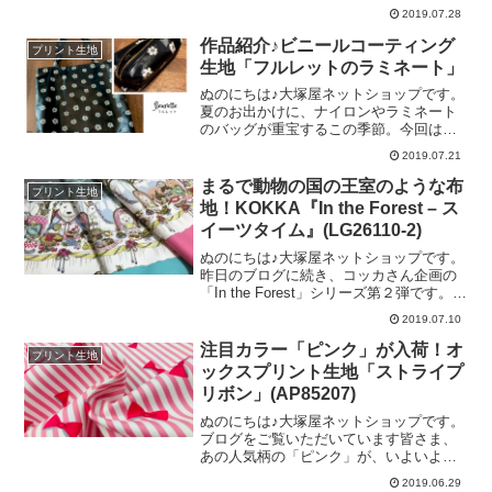
ブロードプリント生地」の最新作です。
ないから少しほろ苦さを加えて、、、。
2019.07.28
今回は、３柄をいっぺんに掲載いたしま
少し大人の女性らしさを提案します。素
した♡＼ KTS6567シリーズ ／ひとつ
作品紹介♪ビニールコーティング
材は「クラシカルモダンシリ
プリント生地
めは、エレガントな雰囲気のこちらの
生地「フルレットのラミネート」
柄。秋以降も使いやすい、濃色でまとめ
た４色展開です。＼ KTS6586シリー
ぬのにちは♪大塚屋ネットショップです。
ズ ／ふたつめは、明るい配色で上品な
夏のお出かけに、ナイロンやラミネート
こちらの柄です。オフ白地をベースとし
のバッグが重宝するこの季節。今回は、
て、花柄部分の色味を変えた４色展開で
こちらの生地で制作したスタッフ作品例
2019.07.21
す。＼ KTS6591シリーズ ／みっつめ
をご紹介します。＼ スケアープリン
は、優しく可愛い雰囲気の、こちらの柄
ト・フルレット！ ／フランス語で「小
まるで動物の国の王室のような布
プリント生地
♡４色とも、ポップな色合いをしていま
さなお花」を意味する「fleurette（フルレ
地！KOKKA『In the Forest – ス
す。以上の三者三様な１２アイテムを加
ット）」の生地に、ラミネート加工をい
イーツタイム』(LG26110-2)
えまして
たしました。色は「ブラック」を使用
し、バッグを制作してみました♡遠目か
ぬのにちは♪大塚屋ネットショップです。
ら見ると、合皮レザーのような雰囲気が
昨日のブログに続き、コッカさん企画の
あります♡比較的薄手のラミネート生地
「In the Forest」シリーズ第２弾です。前
ですので、縫いやすいのも嬉しいポイン
回は総柄（全体柄）でしたが、今回は耳
2019.07.10
トです♡一緒の布で、ポーチも制作しま
に対して柄が平行になっている横づかい
した♡「ティッシュカバー」「お財布」
柄です。＼ 貫禄のある、キングベア
注目カラー「ピンク」が入荷！オ
プリント生地
「エコバッグ」などの制作にもぜひご活
ー！ ／昨日のブログ同様、リアルなタ
ックスプリント生地「ストライプ
用くださいませ
ッチで動物たちが丁寧に描かれていま
リボン」(AP85207)
す。そして、木々の上にはご覧のような
モチーフがランダムにちらばっていま
ぬのにちは♪大塚屋ネットショップです。
す。動物たちが並んでいるのとは反対側
ブログをご覧いただいています皆さま、
の耳は、このようにシンプルに飾られて
あの人気柄の「ピンク」が、いよいよ入
います。さて、もう少し細かく、動物た
荷いたしましたよ♡あの人気柄とは、オ
2019.06.29
ちを見ていきましょう。＼ 木々の下に
ックスプリント生地「ストライプリボ