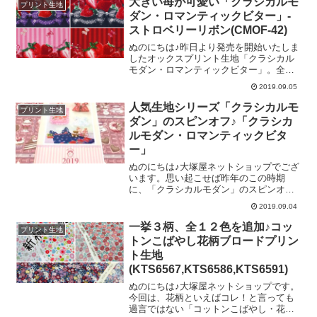
大きい苺が可愛い「クラシカルモ
プリント生地
どんなに甘そうでも、カロリーゼロ
♡ ／およそ身長７～８センチほどのク
ダン・ロマンティックビター」-
♡（でも、布地だから、食べら
マさんが、立ったり座ったりの賑やかな
ストロベリーリボン(CMOF-42)
柄です。女の子のクマさんと、男の子の
クマさんがいます♡パステル系の配色
ぬのにちは♪昨日より発売を開始いたしま
は、ピンク系とブルー系の２タイプがご
したオックスプリント生地「クラシカル
ざいます。そしてこちらはクマさんらし
モダン・ロマンティックビター」。全部
いカラーの「ブラウン」です♡＼ 作品
で3柄がございまして、本日はその中の
2019.09.05
例です♡ ／「レッスンバッグ」と「シ
「ストロベリーリボン」をご紹介いたし
ューズバッグ」の作品例です。クマさん
ます♡＼ あざやかなイチゴちゃん♡
人気生地シリーズ「クラシカルモ
プリント生地
のモコモコ感を活かして、とびっきりの
／「ストロベリーリボン」は、耳と平行
ダン」のスピンオフ♪「クラシカ
可愛いハンドメイドをぜひ
に苺柄が並ぶ、横づかいのボーダー柄で
ルモダン・ロマンティックビタ
す。１５センチの定規を置いて、苺部分
ー」
を撮影してみました。生地の中央部分に
は、１センチほどの幅のストライプ柄
ぬのにちは♪大塚屋ネットショップでござ
と、さまざまな模様のリボン柄をプリン
います。思い起こせば昨年のこの時期
トしています。こちらは、反対サイドの
に、「クラシカルモダン」のスピンオフ
耳を撮影したものです。反対サイドには
シリーズとして、「クラシカルモダンシ
約５センチほどの幅の小さな苺が並んで
2019.09.04
ュシュ」が登場いたしました。（そのと
います。＼ こんなふうにアレンジでき
きのブログがこちらです）そして、今年
一挙３柄、全１２色を追加♪コッ
ます♡ ／小さい苺部分は
プリント生地
も新たにスピンオフシリーズの展開がご
トンこばやし花柄ブロードプリン
ざいまして、先ほど大塚屋ネットショッ
ト生地
プに掲載をいたしました♡その名は、
(KTS6567,KTS6586,KTS6591)
「クラシカルモダン・ロマンティックビ
ター」です。企画元の「清原」さんのカ
ぬのにちは♪大塚屋ネットショップです。
タログには、以下のようなコンセプトが
今回は、花柄といえばコレ！と言っても
書き添えられています。――甘いチョコ
過言ではない「コットンこばやし・花柄
レートやケーキ、だけどそれじゃ物足り