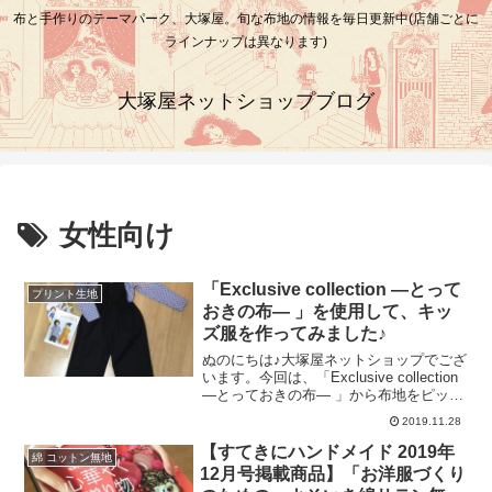
布と手作りのテーマパーク、大塚屋。旬な布地の情報を毎日更新中(店舗ごとに
ラインナップは異なります)
大塚屋ネットショップブログ
女性向け
「Exclusive collection ―とって
プリント生地
おきの布― 」を使用して、キッ
ズ服を作ってみました♪
ぬのにちは♪大塚屋ネットショップでござ
います。今回は、「Exclusive collection
―とっておきの布― 」から布地をピック
アップしたスタッフ制作のお洋服例をご
2019.11.28
紹介いたします。※「Exclusive
collection ―とっておきの布― 」とは･･･
【すてきにハンドメイド 2019年
綿 コットン無地
「Exclusive（エクスクルーシヴ）」に
12月号掲載商品】「お洋服づくり
は、「特別な・高級な」といった意味合