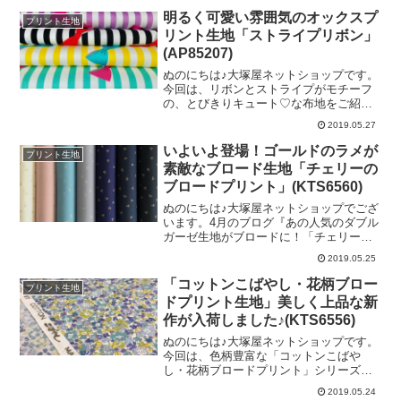
は鳥さんたちが見え隠れ♡ ／プリンセ
ン」のことでございます♡ご覧くださ
明るく可愛い雰囲気のオックスプ
プリント生地
スのようなウサギさんがいたり・・・チ
い！！＼ ばん！ ／＼ ばばん！ ／
リント生地「ストライプリボン」
ュウ！と可愛
＼ ばっばばーん！ ／こちらは、カラ
(AP85207)
ーブロード無地のショッキングピンクと
一緒に撮影した写真です。鮮やかなピン
ぬのにちは♪大塚屋ネットショップです。
クではなく、ほんのちょっぴりくすんだ
今回は、リボンとストライプがモチーフ
ピンクのストライプなのが、すてきなセ
の、とびきりキュート♡な布地をご紹介
ンスだと思います♡そういえば、以前
いたします。＼ シンプルだけど可愛い
2019.05.27
Instagramでこの生地写真を載せました際
♪ ／耳と平行のストライプの中に、くる
に、あるコメントをいただきました。こ
くるといろんな角度でリボンが描かれて
いよいよ登場！ゴールドのラメが
プリント生地
の投稿をInstagramで見るこんにちは。
います♡ストライプの幅は、およそ５ミ
素敵なブロード生地「チェリーの
大塚屋ネ
リ程度。そして、リボン１個分の幅は、
ブロードプリント」(KTS6560)
およそ３５ミリ程度でございます。写真
の中の、「イエロー」「ミント」「グレ
ぬのにちは♪大塚屋ネットショップでござ
ー」のストライプは今年新たに登場した
います。4月のブログ『あの人気のダブル
新色です。このほかにも「ピンク」があ
ガーゼ生地がブロードに！「チェリーの
りますが、加工中につき２０１９年６月
ブロード」＆「星降るブロード」』にて
2019.05.25
下旬頃の入荷を予定しています。（「ピ
お知らせをいたしました商品が、入荷い
ンク」につきましては入荷次第掲載いた
たしました！人気の布地「チェリーのダ
「コットンこばやし・花柄ブロー
プリント生地
します）素材は使い勝手のよい「オック
ブルガーゼ」の、ブロード生地タイプで
ドプリント生地」美しく上品な新
スフォード生地」です
す♡＼ 右がガーゼ、左がブロードで
作が入荷しました♪(KTS6556)
す ／アイボリーはガーゼとよく似た色
ですが、ピンクはあえて少し色味を変え
ぬのにちは♪大塚屋ネットショップです。
ています。＼ 右がガーゼ、左がブロー
今回は、色柄豊富な「コットンこばや
ドです ／ブロードのほうが、やや濃
し・花柄ブロードプリント」シリーズの
く、落ち着いたトーンをしています。ま
新作について、でございます。＼ 上品
2019.05.24
た、ネイビー系はこちらの２タイプをご
な小花柄♡ ／今回は「花柄ブロード」