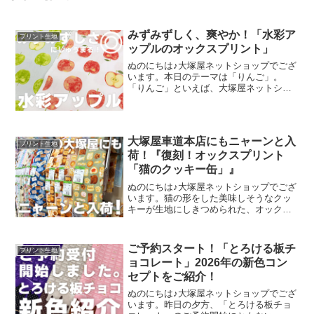
みずみずしく、爽やか！「水彩ア
プリント生地
ップルのオックスプリント」
ぬのにちは♪大塚屋ネットショップでござ
います。本日のテーマは「りんご」。
「りんご」といえば、大塚屋ネットショ
ップにはさまざまなりんごモチーフの生
地がございます。そして、今回新たに追
加された「りんご」が、「水彩アップル
のオックスプリント」です
大塚屋車道本店にもニャーンと入
プリント生地
荷！『復刻！オックスプリント
「猫のクッキー缶」』
ぬのにちは♪大塚屋ネットショップでござ
います。猫の形をした美味しそうなクッ
キーが生地にしきつめられた、オックス
プリント・猫のクッキー缶。復刻生産の
夢が叶いまして、ご覧の６色がそろいま
した。ご予約をくださっていましたお客
ご予約スタート！「とろける板チ
プリント生地
様への発送が完了し、現
ョコレート」2026年の新色コン
セプトをご紹介！
ぬのにちは♪大塚屋ネットショップでござ
います。昨日の夕方、「とろける板チョ