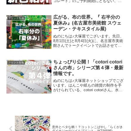
コレート」のご予約開始にともない、イ
ンスタライブで新色発表会を行いまし
た。その様子は、以下よりご覧いただけ
ます。およそ30分程度です。この投稿を
広がる、布の世界。『 右半分の
プリント生地
Instagramで見
夏休み』(名古屋市美術館 スウェ
ーデン・テキスタイル展)
ぬのにちは♪大塚屋でございます。先日、
8月1日(土)と8月4日(火)に、名古屋市美術
館さんでトークイベントでお話させてい
ただきました。ご参加くださったお客さ
まは延べ246名で、暑い中、たくさんのお
客さまにご来場いただきましたことを御
ちょっぴり公開！「cotori cotori
プリント生地
礼申し上
さんの布」シリーズ第４弾・最新
情報です。
ぬのにちは♪大塚屋ネットショップでござ
います。はんこや紙もの雑貨の制作を手
がけられている、cotori cotoriさん。水彩
絵の具や色鉛筆などを用いて制作された
絵を元に、さまざまな可愛いグッズを展
開されています。cotori cotori
意外とベタな柄！？コットンこばやし「らくがき
ダイナソーのツイルプリント」(KTS6595)