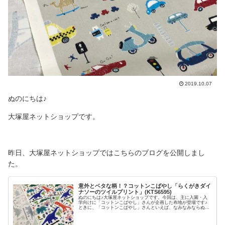
2019.10.07
ぬのにちは♪
大塚屋ネットショップです。
昨日、大塚屋ネットショップではこちらのブログを公開しまし
た。
意外とベタな柄！？コットンこばやし「らくがきダイ
ナソーのツイルプリント」(KTS6595)
ぬのにちは♪大塚屋ネットショップです。今回は、主に入園・入
学向けに「コットンこばやし」さんが企画した布地が登場です♪
ときに、「コットンこばやし」さんといえば、なみなみならぬ個
性が特徴です。たとえば、今までのブログでもこんな感じに、個
性があふれています。さて、そんな中、今回の布の詳細にせまっ
てまいりましょう。＼ おやおや・・・ ／独特なタッチで描か