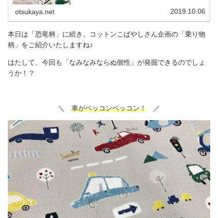
れていて、柄としてはユニークですが、「コットンこばやし」さ
んらしい破壊力に欠けているような・・・＼ ほかの部分も見て
2019.10.06
otsukaya.net
みました ／やはり、もちろんポップで可愛らしい柄ですが、な
みなみならぬ個性とまでは言えないような・・・。勝手になみな
みならぬ個性を期待し
本日は「恐竜柄」に続き、コットンこばやしさん企画の「乗り物
柄」をご紹介いたしますね♪
はたして、今回も「なみなみならぬ個性」が発掘できるのでしょ
うか！？
＼
車がベッコンベッコン！
／