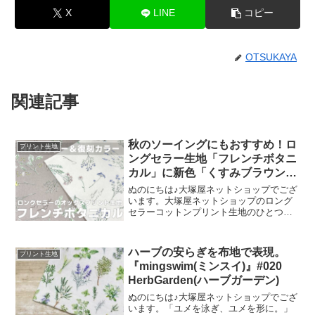
X
LINE
コピー
OTSUKAYA
関連記事
秋のソーイングにもおすすめ！ロ
プリント生地
ングセラー生地「フレンチボタニ
カル」に新色「くすみブラウン」
が登場！
ぬのにちは♪大塚屋ネットショップでござ
います。大塚屋ネットショップのロング
セラーコットンプリント生地のひとつ
に、「フレンチボタニカル」がございま
す。昨年の夏に新色として仲間に加わっ
た「ペールピンク」の再販が、この度決
ハーブの安らぎを布地で表現。
プリント生地
定いたしました。2026
『mingswim(ミンスイ)』#020
HerbGarden(ハーブガーデン)
ぬのにちは♪大塚屋ネットショップでござ
います。「ユメを泳ぎ、ユメを形に。」