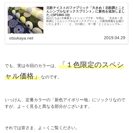
北欧テイストのファブリック「大きめ！北欧調とこと
んシンプルなオックスプリント」に新色を追加しまし
た♪(SP1860-10)
ぬのにちは♪大塚屋ネットショップです。今回は、「大きめ！北
欧調とことんシンプルなオックスプリント」の新色情報をお届け
いたします♪・・・と、その前に、今一度「とことんシンプル」
シリーズ３柄についてご説明いたしましょう。写真中央が、「初
代とことん」のオックスプリント生地です。そして、左側がシー
チングプリントの「小さめとことん」、右側がオックスプリント
の「大きめとことん」です。つまり今回は、一番右側の「大きめ
2019.04.29
otsukaya.net
とことん」の新色でございます。＼ 新色その１♡ ／地色がア
イボリーで、モチーフにはピンク系やグリーン系を用いていま
す。（写真よりももうすこし黄みのあるアイボリーです）類似の
配色が「小さめとことん
「１色限定のスペシ
でも、実は今回のカラーは、
ャル価格」
なのです。
いっけん、定番カラーの「新色アイボリー地」にソックリなので
すが、よ～く見ると異なる部分がございます。
それでは皆さま、よ～くご覧ください。