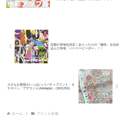
ップにはさまざまなりんごモチーフの生
地がございます。そして、今回新たに追
加された「りんご」が、「水彩アップル
のオックスプリント」です
念願の布地化決定！ありったけの「愉快」を詰め
込んだ布地「パーリーピーポー」！！
小さなお星様がいっぱい♪リバティプリント・タ
ナローン「アデラジャ(Adelajda)」(3631256)
ホーム
プリント生地