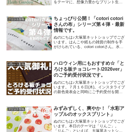
をテーマに、想像力豊かなプリント生地
をご提案するブランド『mingswim(ミン
スイ)』。そのラインナップは、以下の特
集ページよりご覧いただけます。＼
ちょっぴり公開！「cotori cotori
プリント生地
mingswi
さんの布」シリーズ第４弾・最新
情報です。
ぬのにちは♪大塚屋ネットショップでござ
います。はんこや紙もの雑貨の制作を手
がけられている、cotori cotoriさん。水彩
絵の具や色鉛筆などを用いて制作された
絵を元に、さまざまな可愛いグッズを展
開されています。cotori cotori
ハロウィン用にもおすすめ☆「と
プリント生地
ろける板チョコレート/2026ver」
のご予約受付状況です。
ぬのにちは♪大塚屋ネットショップでござ
います。７月１６日(木)。インスタライブ
の新色発表会と同時にご予約受付を開始
いたしました、オックスプリント生地
「とろける板チョコレート」2026バージ
ョン。「復刻カラー３色」と「新色３
みずみずしく、爽やか！「水彩ア
プリント生地
色」の全６色にて展
ップルのオックスプリント」
ぬのにちは♪大塚屋ネットショップでござ
います。本日のテーマは「りんご」。
「りんご」といえば、大塚屋ネットショ