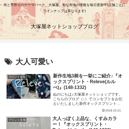
布と手作りのテーマパーク、大塚屋。旬な布地の情報を毎日更新中(店舗ごとに
ラインナップは異なります)
大塚屋ネットショップブログ
大人可愛い
新作生地3柄を一挙にご紹介♪『オ
プリント生地
ックスプリント・Releve(ルル
べ)』(148-1332)
ぬのにちは♪大塚屋ネットショップです。
こちらのブログ（↓）でコンセプトをお伝
えいたしました新作オックスプリント
「Releve(ルルベ)」。今回は、3柄それぞ
2019.10.21
れを詳しく発表いたします♪まずは、スズ
ランの柄。カメラを寄せると、キラキラ
大人っぽく上品な、くすみカラ
プリント生地
としたラメが使用されているのがよくわ
ー！『オックスプリント・
かります♡そして、ふたつめは「宇宙」