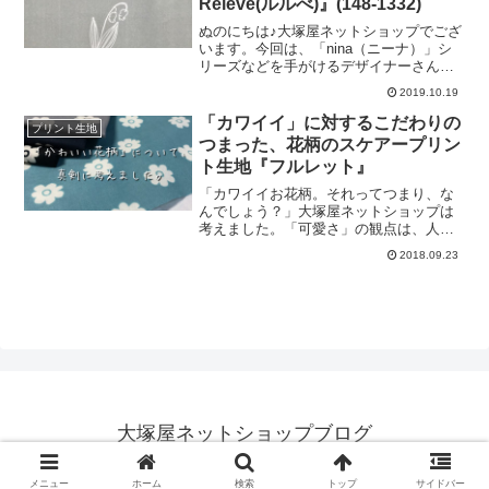
Releve(ルルべ)』(148-1332)
のモチーフ。宇宙柄は、男の子向けのハ
ンドメイドにも特におすすめです。くす
ぬのにちは♪大塚屋ネットショップでござ
みカラーがお上品♡「宇宙」らしく、ネ
います。今回は、「nina（ニーナ）」シ
イビーもございます。そして、モダンア
リーズなどを手がけるデザイナーさんの
ートのようなこちらの柄。マルや三角、
新企画をご紹介いたします♡（↑nina（ニ
2019.10.19
四角、そして六角形などが生地全面に広
ーナ）についてはこちらのブログをご覧
がっています。発売初日から次々とご注
ください）さて、今回のブランド。その
「カワイイ」に対するこだわりの
プリント生地
文をいただいている「ルルベ」シリー
名は「Releve（ルルベ）」でございま
つまった、花柄のスケアープリン
ズ。もしかす
す。「ルルベ」とは、フランス語で
ト生地『フルレット』
「（高く）引き上げられた」というよう
な意味がございます。クラシックバレエ
「カワイイお花柄。それってつまり、な
用語としても「ルルベ」は使われていま
んでしょう？」大塚屋ネットショップは
して、バレエではかかとを上げ、つま先
考えました。「可愛さ」の観点は、人そ
で立つという「背伸び」のポーズのこと
れぞれ。お子様にとっての「可愛い」
2018.09.23
を言います。つまり、少し背伸びをした
は、大人の方にとっては派手すぎだった
い男の子や女の子のためのブランドで
り、大人の方にとっての「可愛い」は、
す。「ルルベ」は「大人っぽい」ですと
お子様にとっては味気なかったり。みん
か「都会的」と
ながみんなそろって「可愛い」と感じら
れる布なんて、ありえない話かもしれま
せん。それでも、大塚屋ネットショップ
では「世代を超えて愛される可愛い花
柄」とは何なのかを考え続けました。そ
して、2018年10月頃に、その答えとなる
布を掲載予定です。それが、新作スケア
大塚屋ネットショップブログ
ープリント『フルレット』 。
「fleurette（フルレット）」とは、フラン
© 2018 大塚屋ネットショップブログ.
ス語で「ちいさなお
メニュー
ホーム
検索
トップ
サイドバー