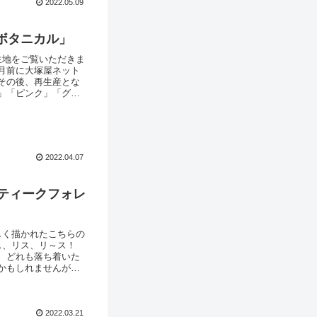
2022.05.09
ボタニカル」
生地をご覧いただきま
月前に大塚屋ネット
その後、再生産とな
」「ピンク」「グレ
真だとアイボリーの
、最近のカラートレ
2022.04.07
ティークフォレ
しく描かれたこちらの
リス、リス、リ～ス！
、どれも落ち着いた
かもしれませんが、
す。ギャザースカー
アンティークフォレス
2022.03.21