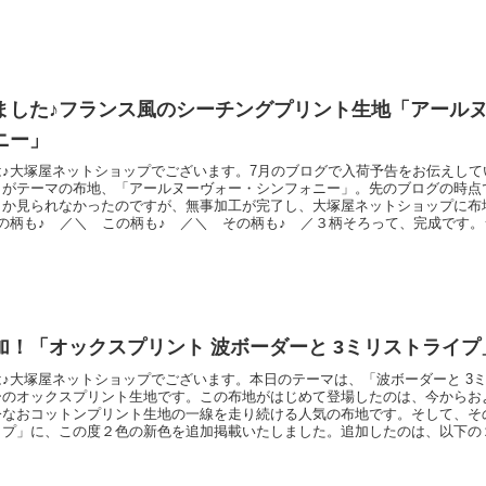
感のほぼないしっかりめの布地なので、「ポーチ」「インテリア雑貨」などの
さいませ♪北欧調綿麻キャンバスプリント「ブラッシュフラワー」（リンク先
ました♪フランス風のシーチングプリント生地「アール
ニー」
は♪大塚屋ネットショップでございます。7月のブログで入荷予告をお伝えして
」がテーマの布地、「アールヌーヴォー・シンフォニー」。先のブログの時点
しか見られなかったのですが、無事加工が完了し、大塚屋ネットショップに布
の柄も♪ ／＼ この柄も♪ ／＼ その柄も♪ ／３柄そろって、完成です
案が描かれているのが特長で、この通りパッチワーク模様も華やかな仕上がり
ク以外の柄も、細かい部分までしっかり描かれています。例えば、「ディッシ
もバリエ
加！「オックスプリント 波ボーダーと 3ミリストライプ
♪大塚屋ネットショップでございます。本日のテーマは、「波ボーダーと 3
のオックスプリント生地です。この布地がはじめて登場したのは、今からおよ
今なおコットンプリント生地の一線を走り続ける人気の布地です。そして、そ
イプ」に、この度２色の新色を追加掲載いたしました。追加したのは、以下の
／＼ ラベンダー！ ／しばらく欠品中となっておりました従来のカラーも入
た。シンプルで飽きのこない「波ボーダーと3ミリストライプ」で、ぜひお洒
さい