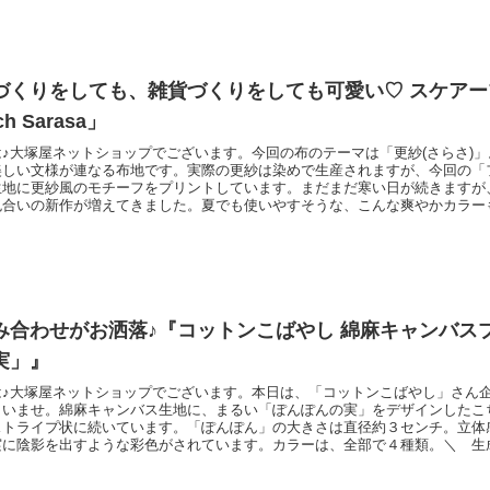
づくりをしても、雑貨づくりをしても可愛い♡ スケアー
ch Sarasa」
♪大塚屋ネットショップでございます。今回の布のテーマは「更紗(さらさ)
美しい文様が連なる布地です。実際の更紗は染めで生産されますが、今回の「
生地に更紗風のモチーフをプリントしています。まだまだ寒い日が続きますが
色合いの新作が増えてきました。夏でも使いやすそうな、こんな爽やかカラー
分のサイズは、約1.5センチ。軽やかなスケアー生地なら、小物づくりにも
たりです。＼ 全６色展開♪ ／背景もプリントによりムラ染め風になってい
「フレ
み合わせがお洒落♪『コットンこばやし 綿麻キャンバス
実」』
は♪大塚屋ネットショップでございます。本日は、「コットンこばやし」さん
さいませ。綿麻キャンバス生地に、まるい「ぽんぽんの実」をデザインしたこ
ストライプ状に続いています。「ぽんぽん」の大きさは直径約３センチ。立体
実に陰影を出すような彩色がされています。カラーは、全部で４種類。＼ 生
ルな配色もございます。 ／どの色も、鮮やかですが、派手すぎない、絶妙な
キャンバス生地なので「財布」や「バッグ」などの制作にぜひ「ぽんぽんの実