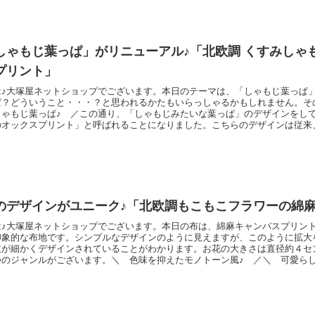
コットンこばや
しゃもじ葉っぱ」がリニューアル♪「北欧調 くすみしゃ
プリント」
は♪大塚屋ネットショップでございます。本日のテーマは、「しゃもじ葉っぱ
ぱ？どういうこと・・・？と思われるかたもいらっしゃるかもしれません。そ
しゃもじ葉っぱ♪ ／この通り、「しゃもじみたいな葉っぱ」のデザインをし
のオックスプリント」と呼ばれることになりました。こちらのデザインは従来
のですけれど、今回カラーラインナップをリニューアル。新たに以下の４色を
＼ くすみピンク ／＼ くすみアイボリー ／＼ くすみブルー ／＼ ク
くすみカラ
のデザインがユニーク♪「北欧調もこもこフラワーの綿
は♪大塚屋ネットショップでございます。本日の布は、綿麻キャンバスプリン
印象的な布地です。シンプルなデザインのように見えますが、このように拡大
枚が細かくデザインされていることがわかります。お花の大きさは直径約４セ
つのジャンルがございます。＼ 色味を抑えたモノトーン風♪ ／＼ 可愛ら
りとした布地ですので、「サコッシュ」のようなおでかけバッグや、「ポーチ
グにぜひご活用くださいませ♪北欧調もこもこフラワーの綿麻キャンバス（リ
です）