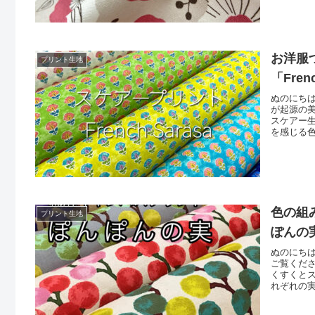
お洋服
プリント生地
「Fren
ぬのにちは
が起源の
スケアー
を感じる
ーフひとつ
にもぴっ
みたいな
色の組
プリント生地
ぽんの
ぬのにち
ご覧くだ
くすくと
れぞれの
ナチュラ
すい綿麻