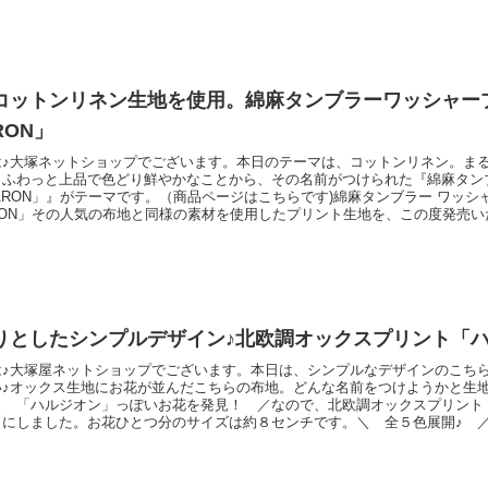
コットンリネン生地を使用。綿麻タンブラーワッシャープ
RON」
は♪大塚ネットショップでございます。本日のテーマは、コットンリネン。ま
、ふわっと上品で色どり鮮やかなことから、その名前がつけられた『綿麻タン
ARON」』がテーマです。（商品ページはこちらです)綿麻タンブラー ワッシ
RON」その人気の布地と同様の素材を使用したプリント生地を、この度発売
ッシャー生地「MACARON」の柔らか雰囲気に合わせた、シンプルなドッ
ドットの色に変化をつけたカラーバリエーションです。ナチュラルな風合いで
春夏のお
りとしたシンプルデザイン♪北欧調オックスプリント「
は♪大塚屋ネットショップでございます。本日は、シンプルなデザインのこち
い♪オックス生地にお花が並んだこちらの布地。どんな名前をつけようかと生
＼ 「ハルジオン」っぽいお花を発見！ ／なので、北欧調オックスプリント
とにしました。お花ひとつ分のサイズは約８センチです。＼ 全５色展開♪ 
リアカバー」「ファブリックボード」などの制作に、ぜひご活用くださいませ
ルジオン」（リンク先に商品がない場合は完売です）