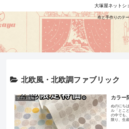
大塚屋ネットシ
布と手作りのテー
北欧風・北欧調ファブリック
カラー
プリント生地
ぬのにち
ル「とこ
の中でも
限り、生
この２色
は、以下