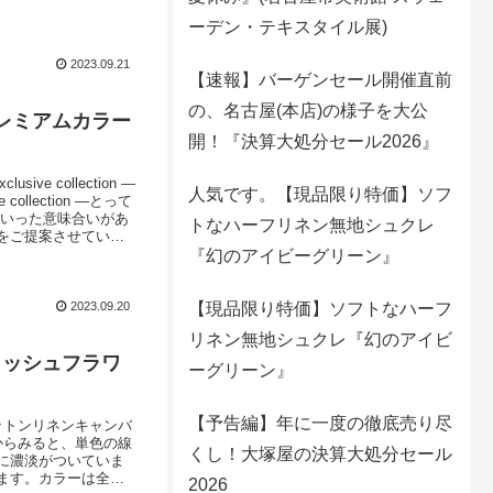
ーデン・テキスタイル展)
2023.09.21
【速報】バーゲンセール開催直前
の、名古屋(本店)の様子を大公
織プレミアムカラー
開！『決算大処分セール2026』
collection ―
人気です。【現品限り特価】ソフ
lection ―とって
」といった意味合いがあ
トなハーフリネン無地シュクレ
をご提案させていた
紹介いたしました。
『幻のアイビーグリーン』
2023.09.20
【現品限り特価】ソフトなハーフ
リネン無地シュクレ『幻のアイビ
ラッシュフラワ
ーグリーン』
【予告編】年に一度の徹底売り尽
ットンリネンキャンバ
からみると、単色の線
くし！大塚屋の決算大処分セール
に濃淡がついていま
ます。カラーは全５
2026