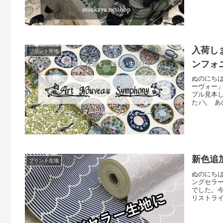
色。透け
利用くだ
売です）
入荷し
プリント生地
ンフォ
ぬのにち
ーヴォー
プル見本
た♪＼ あ
緻密な図
ッチワー
皿の模様
新色追
プリント生地
ぬのにちは
ングセラー
でした。
リストラ
ビー！ 
なりまし
しみくだ