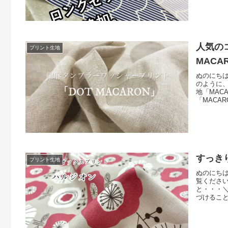
人気の
プリント生地
MACA
ぬのにち
のように
地「MAC
「MACA
ンブラーワ
ースに、
るので、
すっき
プリント生地
ぬのにち
覧くださ
と・・・
づけるこ
「インテ
ント「ハ