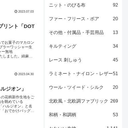
ニット・のびる布
92
2023.07.03
ファー・フリース・ボア
20
リント「DOT
その他・付属品・手芸用品
13
るでお菓子のマカロン
キルティング
34
ブラーワッシャー生
ャー無地
いたしました。綿麻タ
レース 刺しゅう
45
ト模様です。生成をベ
通気性にも優れてい
ラミネート・ナイロン・レザー
51
2023.04.30
ウール・ツイード・シルク
20
ハルジオン」
らの花柄新作生地をご
北欧風・北欧調ファブリック
269
地を眺めている
「ハルジオン」と名
／「おでかけバッグ」
和柄・和調柄
53
♪北欧調オックスプリ