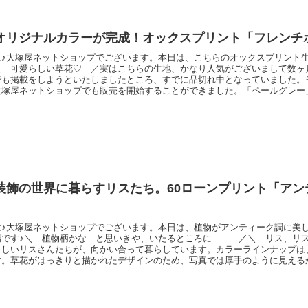
オリジナルカラーが完成！オックスプリント「フレンチ
は♪大塚屋ネットショップでございます。本日は、こちらのオックスプリント
＼ 可愛らしい草花♡ ／実はこちらの生地、かなり人気がございまして数ヶ
でも掲載をしようといたしましたところ、すでに品切れ中となっていました。
大塚屋ネットショップでも販売を開始することができました。「ペールグレー
きましては、初回生産分で特に人気のあった３色です。「ペールグレー」は写
えますが、淡〜くグレー味のある色をしています。「ピンク」と「グレー」は
し明るめのくす
装飾の世界に暮らすリスたち。60ローンプリント「アン
は♪大塚屋ネットショップでございます。本日は、植物がアンティーク調に美
場です♪＼ 植物柄かな…と思いきや、いたるところに…… ／＼ リス、
らしいリスさんたちが、向かい合って暮らしています。カラーラインナップは
す。草花がはっきりと描かれたデザインのため、写真では厚手のように見える
60番手ローン生地」にプリントをしています。そのため、軽やかな仕上がりで
ウスなど、春夏のお洋服づくりにお役立てくださいませ♪60ローンプリント「
ンク先