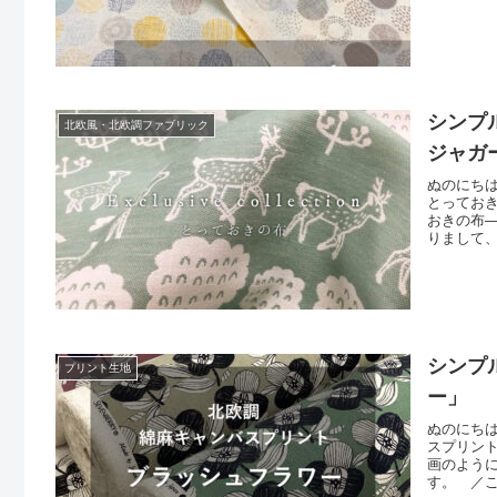
先に商品
シンプル
北欧風・北欧調ファブリック
ジャガ
ぬのにちは♪
とっておきの
おきの布―
りまして
だくのが
今回の布
シンプ
プリント生地
ー」
ぬのにちは
スプリン
画のよう
す。 ／