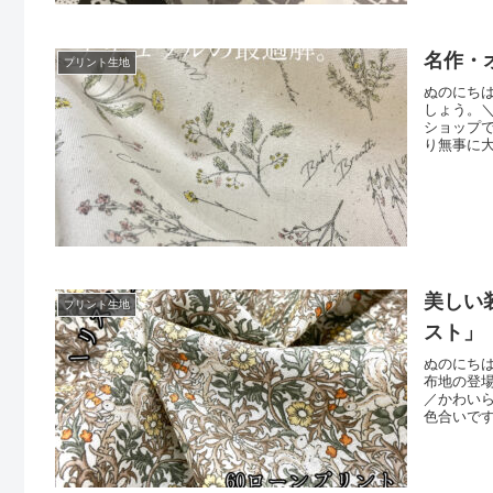
名作・
プリント生地
ぬのにち
しょう。
ショップ
り無事に
ー」につ
ように見
ンド「少
美しい
プリント生地
スト」
ぬのにち
布地の登
／かわい
色合いで
実際は「
トやブラ
ト」（リ