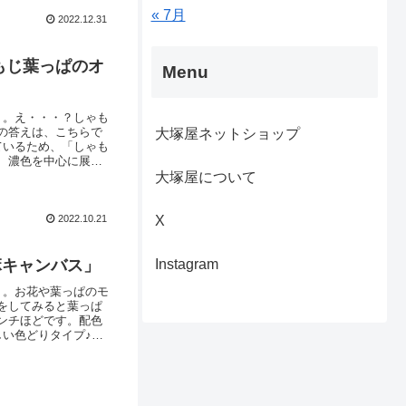
« 7月
2022.12.31
もじ葉っぱのオ
Menu
」。え・・・？しゃも
の答えは、こちらで
大塚屋ネットショップ
ているため、「しゃも
、濃色を中心に展開
展開することとなり
大塚屋について
リアグレー ／くすみ
2022.10.21
X
麻キャンバス」
Instagram
ト。お花や葉っぱのモ
をしてみると葉っぱ
ンチほどです。配色
しい色どりタイプ♪
」「長財布」などの
ンク先に商品がない場