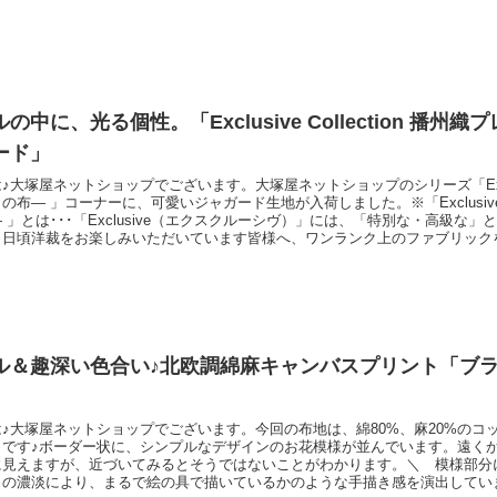
がない場合は完
の中に、光る個性。「Exclusive Collection 播州
ード」
大塚屋ネットショップでございます。大塚屋ネットショップのシリーズ「Exclusive 
布― 」コーナーに、可愛いジャガード生地が入荷しました。※「Exclusive col
 」とは･･･「Exclusive（エクスクルーシヴ）」には、「特別な・高級な
、日頃洋裁をお楽しみいただいています皆様へ、ワンランク上のファブリック
コンセプトです。ジャガード生地といえば、以前「ダブルガーゼ」の生地をご
地は「ポプリン」なので、ダブルガーゼ素材よりも
ル＆趣深い色合い♪北欧調綿麻キャンバスプリント「ブ
♪大塚屋ネットショップでございます。今回の布地は、綿80%、麻20%のコ
トです♪ボーダー状に、シンプルなデザインのお花模様が並んでいます。遠く
に見えますが、近づいてみるとそうではないことがわかります。＼ 模様部分
この濃淡により、まるで絵の具で描いているかのような手描き感を演出してい