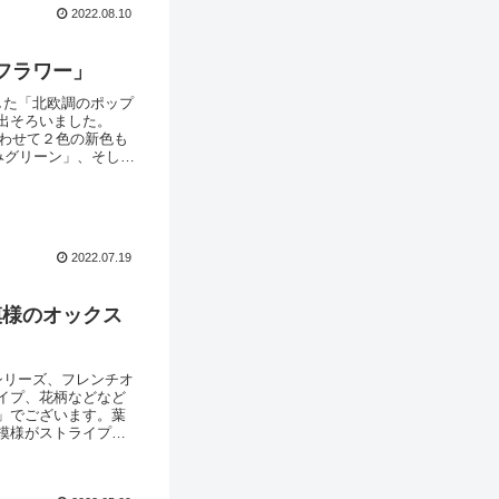
2022.08.10
フラワー」
した「北欧調のポップ
出そろいました。
あわせて２色の新色も
みグリーン」、そして
は充実の7色展開に♪
たオックスフォード
2022.07.19
模様のオックス
シリーズ、フレンチオ
イプ、花柄などなど
」でございます。葉
模様がストライプ状
なくチャコールグレ
レンチオックスシリ