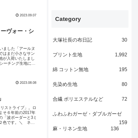
ソーイングにぜひご
に商品がない場合は完
2023.09.07
Category
ヌーヴォー・シ
大塚社長の布日記
30
いました「アールヌ
ではまだ小さなサン
プリント生地
1,992
地が入荷いたしまし
。シーチング生地に、
を見せています。パ
綿 コットン無地
195
ュ」。 この通り、お
2023.08.08
先染め生地
80
」
合繊 ポリエステルなど
72
ミリストライプ」。ロ
そ６年前の2017年
ふわふわガーゼ・ダブルガーゼ
の「波ボーダーと3ミ
159
２色です。＼ ネイ
荷し、全部で９色と
麻・リネン生地
136
落な作品づくりをお楽