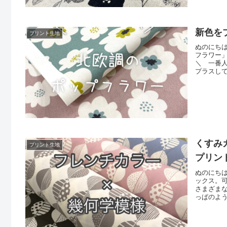
新色を
プリント生地
ぬのにち
フラワー
＼ 一番
プラスし
「くすみピ
素材は主
生地です
くすみ
プリント生地
プリン
ぬのにち
ックス。
さまざま
っぱのよ
に続いて
ー（濃い
ーズを並