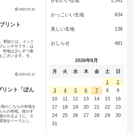
かわいい生地
1,141
2023.02.22
かっこいい生地
634
プリント
美しい生地
138
」。更紗とは、インド
おしらせ
481
フレンチサラサ」は
、布地は少しずつ春
もございます。モチ
2026年8月
、春夏のお洋服づくり
て、まるで本物の更紗
月
火
水
木
金
土
日
2023.01.12
1
2
プリント「ぽん
3
4
5
6
7
8
9
10
11
12
13
14
15
16
企画のこちらの布地を
17
18
19
20
21
22
23
ちらの布地。枝がす
24
25
26
27
28
29
30
感が出るように、そ
成地をベースとした
31
トーンです。縫いや
の布」ご利用くださ