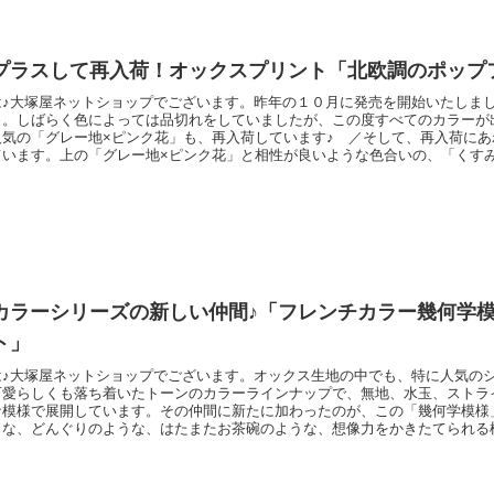
プラスして再入荷！オックスプリント「北欧調のポップ
は♪大塚屋ネットショップでございます。昨年の１０月に発売を開始いたしま
」。しばらく色によっては品切れをしていましたが、この度すべてのカラーが
人気の「グレー地×ピンク花」も、再入荷しています♪ ／そして、再入荷に
ています。上の「グレー地×ピンク花」と相性が良いような色合いの、「くす
ンク」でございます。＼ new colors！ ／これで、カラーバリエーション
に「バッグ」「長財布」などの作品づくりや「インテリアカバー」などに適し
カラーシリーズの新しい仲間♪「フレンチカラー幾何学
ト」
は♪大塚屋ネットショップでございます。オックス生地の中でも、特に人気の
可愛らしくも落ち着いたトーンのカラーラインナップで、無地、水玉、ストラ
な模様で展開しています。その仲間に新たに加わったのが、この「幾何学模様
うな、どんぐりのような、はたまたお茶碗のような、想像力をかきたてられる
います。色味を抑えた、シンプルな配色もこの通り。右側の色は、真っ黒では
グレー）のような色合いをしています。そして、すでに販売中のさまざまなフ
べてみると・・