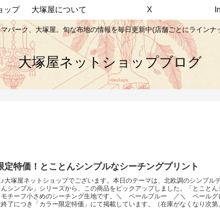
ョップ
大塚屋について
X
マパーク、大塚屋。旬な布地の情報を毎日更新中(店舗ごとにラインナ
大塚屋ネットショップブログ
限定特価！とことんシンプルなシーチングプリント
は♪大塚屋ネットショップでございます。本日のテーマは、北欧調のシンプル
とんシンプル」シリーズから、この商品をピックアップしました。「とことん
、モチーフ小さめのシーチング生地です。＼ ペールブルー ／＼ ペールグ
産終了につき「カラー限定特価」にて掲載しています。（在庫がなくなり次第
以外の「とことんシンプルなシーチングプリント」は、新色を追加して絶賛掲
のブログをご覧くださいませ♡カラー限定特価！とことんシンプルなシーチン