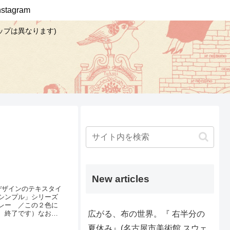
Instagram
ップは異なります)
New articles
デザインのテキスタイ
シンプル」シリーズ
レー ／この２色に
広がる、布の世界。『 右半分の
、終了です）なお、
載中です♪くわしく
夏休み』(名古屋市美術館 スウェ
グプリント（リンク