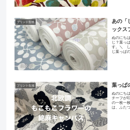
いませ。
あの「
プリント生地
ックス
ぬのにち
じ？葉っ
す。＼ 
じ葉っぱ
していた
ました♪
カラーは
葉っぱ
プリント生地
ぬのにち
チーフが
の一枚一
は、ふた
／しっか
ソーイン
合は完売