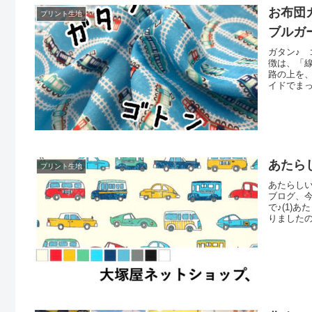
お布団
プリント生地
ブルガ
ガタン♪
徴は、「
路の上を
イドでま
でも、線
ないでし
（リンク
あたら
プリント生地
あたらし
ブログ、
で♪(1)
りました
データで
ですので
かくです