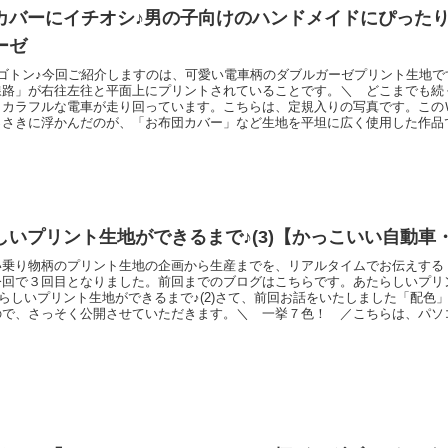
カバーにイチオシ♪男の子向けのハンドメイドにぴった
ーゼ
 ゴトン♪今回ご紹介しますのは、可愛い電車柄のダブルガーゼプリント生地で
線路」が右往左往と平面上にプリントされていることです。＼ どこまでも続
、カラフルな電車が走り回っています。こちらは、定規入りの写真です。この
っさきに浮かんだのが、「お布団カバー」など生地を平坦に広く使用した作品
路を活かして小さな電車を走らせたり、駅を置いてみたり。「ごっこ遊び」と
ょうか♪カラーは全５色です。こちらのリンクよりご覧くださいませ♪せんろと
先に商品が
しいプリント生地ができるまで♪(3)【かっこいい自動車
い乗り物柄のプリント生地の企画から生産までを、リアルタイムでお伝えする
今回で３回目となりました。前回までのブログはこちらです。あたらしいプリ
あたらしいプリント生地ができるまで♪(2)さて、前回お話をいたしました「配色
ので、さっそく公開させていただきます。＼ 一挙７色！ ／こちらは、パソ
す。この中から、４～５色を選んで生産を進めていきます。あくまでこちらは
、選んだ４～５色のちいさな布地見本を、これからメーカーさんに制作してい
ので、