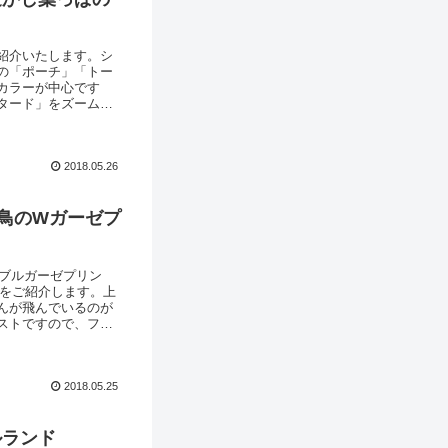
紹介いたします。シ
の「ポーチ」「トー
のカラーが中心です
タード」をズームア
平織りのオックスフ
トなどでの作品化販
2018.05.26
う鳥のWガーゼプ
ダブルガーゼプリン
」をご紹介します。上
んが飛んでいるのが
ストですので、フレ
 ／こちらの「ライト
ルガーゼ素材のドッ
2018.05.25
ルランド