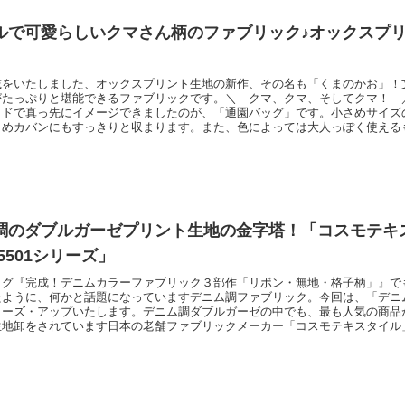
ルで可愛らしいクマさん柄のファブリック♪オックスプ
載をいたしました、オックスプリント生地の新作、その名も「くまのかお」！
がたっぷりと堪能できるファブリックです。＼ クマ、クマ、そしてクマ！ 
イドで真っ先にイメージできましたのが、「通園バッグ」です。小さめサイズ
さめカバンにもすっきりと収まります。また、色によっては大人っぽく使える
、モノトーン！ ／大人向け「ポーチ」などをお作りいただくのもおすすめで
がいますが、中には個性的なお顔も！＼ 柴犬…？ いいえクマです！！ ／
ちらのリンクより
調のダブルガーゼプリント生地の金字塔！「コスモテキ
25501シリーズ」
ログ『完成！デニムカラーファブリック３部作「リボン・無地・格子柄」』で
たように、何かと話題になっていますデニム調ファブリック。今回は、「デニ
ローズ・アップいたします。デニム調ダブルガーゼの中でも、最も人気の商品
地卸をされています日本の老舗ファブリックメーカー「コスモテキスタイル」さ
」です。＼ このとおり、生地のミミにもコスモテキスタイルさんの刻印が！
バリエーションも多彩ですが、中でも人気が集中していますのが、一番オーソ
です。特に春