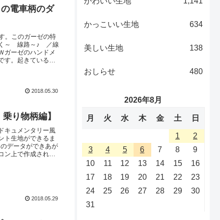
かわいい生地
1,141
りの電車柄のダ
かっこいい生地
634
す。このガーゼの特
く～ 線路～♪ ／線
美しい生地
138
Ｗガーゼのハンドメ
です。起きている時
して楽しめるのでは
おしらせ
480
でんしゃのＷガーゼ
2018.05.30
2026年8月
・乗り物柄編】
月
火
水
木
金
土
日
ドキュメンタリー風
1
2
ント生地ができるま
」のデータができあが
3
4
5
6
7
8
9
コン上で作成された
データ上の配色見本
10
11
12
13
14
15
16
ただきます。（せっ
17
18
19
20
21
22
23
24
25
26
27
28
29
30
2018.05.29
31