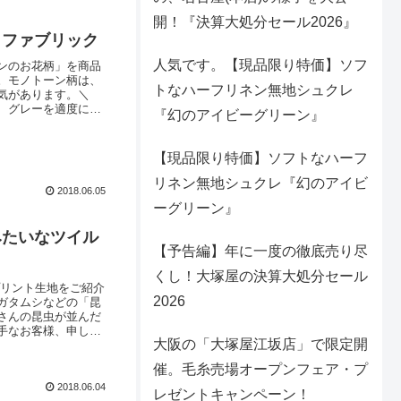
開！『決算大処分セール2026』
」ファブリック
人気です。【現品限り特価】ソフ
ンのお花柄」を商品
。モノトーン柄は、
トなハーフリネン無地シュクレ
囲気があります。＼
、グレーを適度にミ
『幻のアイビーグリーン』
は、こちら ／生地
ナーポーチ」「トー
【現品限り特価】ソフトなハーフ
リネン無地シュクレ『幻のアイビ
2018.06.05
ーグリーン』
みたいなツイル
【予告編】年に一度の徹底売り尽
くし！大塚屋の決算大処分セール
プリント生地をご紹介
2026
ガタムシなどの「昆
さんの昆虫が並んだ
手なお客様、申し訳
大阪の「大塚屋江坂店」で限定開
ざまな昆虫の世界が堪
いますので、知らず
催。毛糸売場オープンフェア・プ
2018.06.04
レゼントキャンペーン！