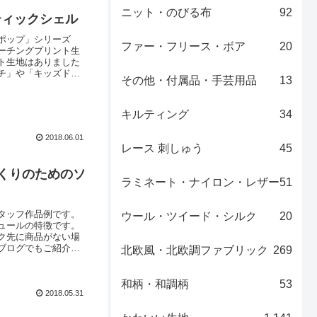
ニット・のびる布
92
ティックシェル
ポップ」シリーズ
ファー・フリース・ボア
20
ーチングプリント生
ト生地はありました
チ」や「キッズドレ
その他・付属品・手芸用品
13
 ／カラーはこちらの
月末頃ＵＰをめどに現
キルティング
34
2018.06.01
レース 刺しゅう
45
くりのためのソ
ラミネート・ナイロン・レザー
51
タッフ作品例です。
ウール・ツイード・シルク
20
ュールの特徴です。
ク先に商品がない場
ブログでもご紹介し
北欧風・北欧調ファブリック
269
こちらの写真は、ソ
み合わせています。
和柄・和調柄
53
2018.05.31