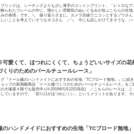
ァブリックは、シーチングよりも少し薄手のコットンプリント、「レトロなア
で飾られたフレームの中に、懐かしい雰囲気のぬいぐるみが並ぶこちらの生地
るみの表情」です。＼ 振り返りざまに、カメラ目線でニコッとするゾウさん
楽しいことを考えていそうなネコさん ／＼ 今にも話しかけてきそうな、ハ
のように、とてもウキウキとした動物が可愛らしいファブリックなのです。
愛らしい作品づくりにご活用くださいませ♪レトロなアニマルランド（リンク
）
ラ可愛くて、ほつれにくくて、ちょうどいいサイズの花
づくりのためのパールチュールレース」
ログ『ドール服のハンドメイドにおすすめの生地「TCブロード無地」』に続
ショップの新掲載商品「ドール服づくりのためのパールチュールレース」をご
の大塚屋４階でも販売中♪(※2018年5月22日現在) ／こちらのレースは、
産していますので、「切り口がほつれにくい」というメリットがあります。そ
る際の端の処理がカンタンなのです。お花も小さめなので、ドール服にぴったり
置いて撮影してみました。＼ 耳の片側はスカラップ状になっています ／＼
っ
服のハンドメイドにおすすめの生地「TCブロード無地」