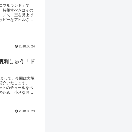
ニマルランド」で
、特筆すべきはその
 ／＼ 空を見上げ
ッピーなアヒルさ
＼ カラーは全３色
先に商品がない場合は
2018.05.24
柄刺しゅう「ド
きまして、今回は大塚
紹介いたします。
ニットのチュールをベ
のため、小さなお人
♪今回も、15センチ
 反対側の耳は、こ
2018.05.23