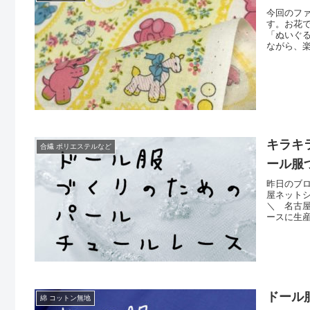
今回のフ
す。お花
「ぬいぐ
ながら、
ん ／こ
／ぜひ、
完売です
キラキ
合繊 ポリエステルなど
ール服
昨日のブ
屋ネット
＼ 名古屋
ースに生
形服を作
の定規を
の通りま
ドール
綿 コットン無地