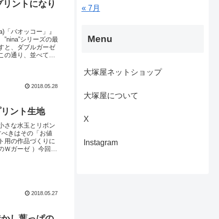
プリントになり
« 7月
a)「バオッコー」』
Menu
ina”シリーズの最
すと、ダブルガーゼ
この通り、並べてみ
触りが良いのはもちろ
ークを獲得していま
大塚屋ネットショップ
2018.05.28
大塚屋について
プリント生地
X
小さな水玉とリボン
すべきはその「お値
ト用の作品づくりに
Instagram
のＷガーゼ ）今回
ものさしを置いてい
リボンのＷガーゼ（リ
2018.05.27
透かし葉っぱの