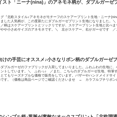
イスト「ニーナ(nina)」のアネモネ柄が、ダブルガーゼ
♪
グ『北欧スタイル♪アネモネがモチーフのスケアープリント生地・ニーナ(nin
ました人気柄が、この度新たにダブルガーゼプリント生地になりました。＼ ”n
 ／柄はスケアープリントとソックリですが、スケアープリント生地と比べま
がやや小さめサイズのアネモネです。＼ 左がスケアー、右がガーゼです ／
イズの違いがわかりやすいかと思います♪また、こちらのガーゼ、ふんわり肌
、「抗菌防臭加工」の機能性もございます。＼ 抗菌防臭加工の証、ＳＥＫマ
向けの手芸にオススメ♪小さなリボン柄のダブルガーゼ
いダブルガーゼのファブリックが入荷してまいりました。ふわふわの生地に、
リントしています。＼ ふわっ♪ ／また、こちらのダブルガーゼ生地、特筆
。とてもリーズナブルな価格で販売をしています。バザーやハンドメイドサイ
めです。（価格は商品ページでご確認くださいませ → カラフルプチリボン
ズ感をわかりやすくするため、定規を置いて撮影してみました。＼ 15センチ
マスクや小物雑貨のハンドメイドに、ぜひご活用くださいませ♪カラフルプチ
商品がない場
のシンプル柄♪葉脈が素敵なオックスプリント「北欧調