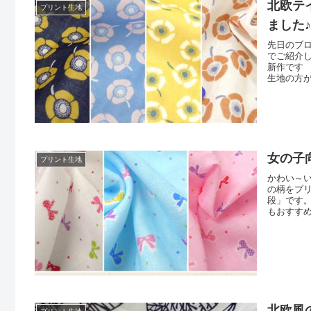
北欧テ
プリント生地
ました
先日のブロ
でご紹介し
新作です
生地の方
ますとサ
んのこと
す ／
女の子
プリント生地
かわい～
の柄をプ
段」です
もおすす
も、サイ
ます ／
ンク先に
北欧風