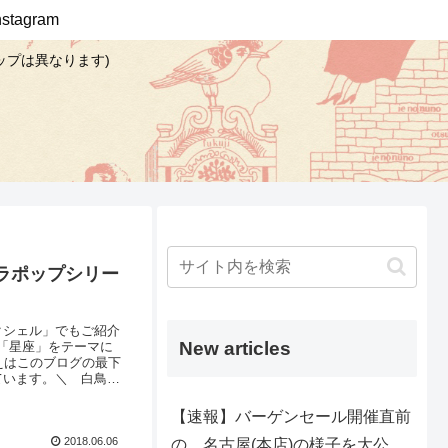
Instagram
ップは異なります)
ラポップシリー
クシェル」でもご紹介
New articles
「星座」をテーマに
えはこのブログの最下
ています。＼ 白鳥
見つけました！ ／
す。「小物雑貨・カバ
【速報】バーゲンセール開催直前
2018.06.06
の、名古屋(本店)の様子を大公