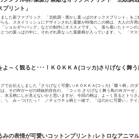
スプリント」
しました新ファブリック、「北欧調・透かし葉っぱのオックスプリント」をご
がらも、スタイリッシュにデザインされた葉脈が特徴のこの柄は、大人の方用
」「ショルダーバッグ」などの制作にオススメです。＼ 落ち着いたトーン
ひとつの葉っぱの中に、それぞれ異なった葉脈柄が入っています。＼ 「マス
／質感がわかりやすい距離までカメラを近づけてみました。縫製のしやすい、
シーチングやブロードと比べますと、やや厚みがあります。ハンドメイドサイ
利用）も可能です
をよ～く観ると･･･！ＫＯＫＫＡ(コッカ)さりげなく舞
グでお伝えしました『さりげなく可愛い♪ＫＯＫＫＡ(コッカ)「蝶々柄」の
回は、そのWガーゼの姉妹的存在の、「コッカ さりげなく舞う鳥のＷガーゼ
は、水玉柄にしか見えないかと思いますが、今回の柄は、よ～く見るとトリさ
す。＼ み～つけたっ！ ／チョウチョ柄と一緒で、「ほのかに可愛い」テイ
ートなどのハンドメイドにもオススメです。＼ こんなキュートなカラーも♪
は、ちょうちょ柄のほうにはなかった優しくキュートな色です。ふんわりダブ
さん柄、ぜ
るみの表情が可愛いコットンプリント♪レトロなアニマ