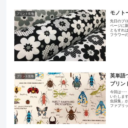
モノト
プリント生地
先日のブ
ページに
ともすれ
フラワー
ックスさ
はシーチ
ドバッグ
英単語
プリント生地
プリン
今回は･･
いたしま
虫採集」
ファブリ
ございま
能できま
知らずの