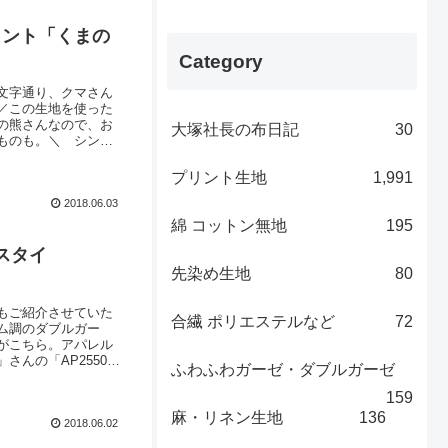
リント「くまの
Category
文字通り、クマさん
／この生地を使った
の熊さんなので、お
大塚社長の布日記
30
ものも。＼ シンプ
す。いろいろな表情
カラーは全部で５色
プリント生地
1,991
2018.06.03
綿 コットン無地
195
スタイ
先染め生地
80
もご紹介させていた
合繊 ポリエステルなど
72
ム調のダブルガー
がこちら。アパレル
んの「AP25501
ふわふわガーゼ・ダブルガーゼ
／ストライプ、水玉
ドックスな「無地調
159
麻・リネン生地
136
2018.06.02