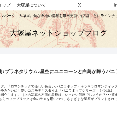
ョップ
大塚屋について
X
マパーク、大塚屋。旬な布地の情報を毎日更新中(店舗ごとにラインナ
大塚屋ネットショップブログ
測♪プラネタリウム♪星空にユニコーンと白鳥が舞うバニ
ログ、「ロマンチックで優しい色合い♪バニラポップ・キラキラロマンティッ
、夢みたいに可愛いコスモテキスタイル「バニラポップシリーズ」！今回は、
ご紹介します。（上の写真の左側の星座は、いったい何座でしょうか？･･･答
こちらのファブリックは金のラメを用いつつ、さまざまな星座がプリントされ
字座、そして右のほうには蟹座、さそり座も♡ ／＼ こと座、ペガサス座も
コーンは、およそ5センチほどのサイズです ／生地の素材は、シーチングで
平などの