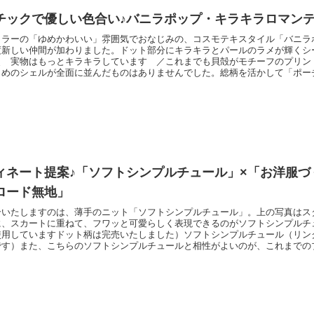
チックで優しい色合い♪バニラポップ・キラキラロマン
カラーの「ゆめかわいい」雰囲気でおなじみの、コスモテキスタイル「バニラ
度新しい仲間が加わりました。ドット部分にキラキラとパールのラメが輝くシ
＼ 実物はもっとキラキラしています ／これまでも貝殻がモチーフのプリン
さめのシェルが全面に並んだものはありませんでした。総柄を活かして「ポー
をお作りいただくと素敵かと思います♪＼ 小粒の星や貝殻であふれています
。2018年6月1日現在で、一部すでになくなっています色もありますが、６
ト生産中で
ィネート提案♪「ソフトシンプルチュール」×「お洋服づ
ロード無地」
介いたしますのは、薄手のニット「ソフトシンプルチュール」。上の写真はス
に、スカートに重ねて、フワッと可愛らしく表現できるのがソフトシンプルチ
使用していますドット柄は完売いたしました）ソフトシンプルチュール（リン
です）また、こちらのソフトシンプルチュールと相性がよいのが、これまでの
ソフトブロード」です。やわらかな雰囲気同士の生地が、上品になじみます。
プルチュールの「スカイブルー」と、ソフトブロードの「ブルーグレー」を組
気に入りのカラー