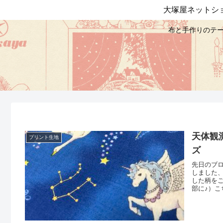
大塚屋ネットシ
布と手作りのテー
天体観
プリント生地
ズ
先日のブ
しました
した柄を
部に♪）
座、南十
＼ ユニ
ー」「甚