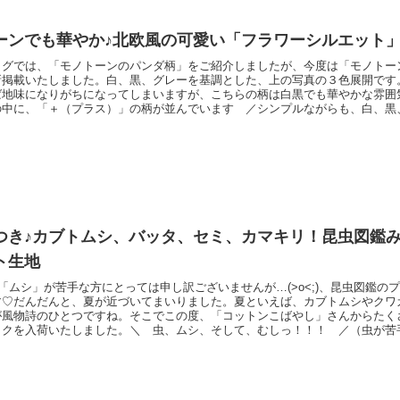
ーンでも華やか♪北欧風の可愛い「フラワーシルエット
ログでは、「モノトーンのパンダ柄」をご紹介しましたが、今度は「モノトー
新掲載いたしました。白、黒、グレーを基調とした、上の写真の３色展開です
ば地味になりがちになってしまいますが、こちらの柄は白黒でも華やかな雰
の中に、「＋（プラス）」の柄が並んでいます ／シンプルながらも、白、黒
せることにより、柄としての立体感が出ています。＼ お花ひとつ分のサイズ
ングより少し厚く、１１号帆布よりは少し薄手のオックスフォード。「ファス
」「ギャザーが少
つき♪カブトムシ、バッタ、セミ、カマキリ！昆虫図鑑
ト生地
･「ムシ」が苦手な方にとっては申し訳ございませんが…(>o<;)、昆虫図鑑の
す♡だんだんと、夏が近づいてまいりました。夏といえば、カブトムシやクワ
が風物詩のひとつですね。そこでこの度、「コットンこばやし」さんからたく
ックを入荷いたしました。＼ 虫、ムシ、そして、むしっ！！！ ／（虫が苦
せん･･･！）テントウムシ、セミ、バッタ、カマキリ、トンボなどなど、さま
す。＼ 素材はツイル（綾織）生地です ／昆虫の傍らに、英単語を記載して
う