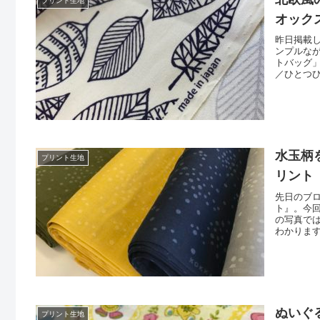
プリント生地
オック
昨日掲載
ンプルな
トバッグ
／ひとつ
ップ！ 
ォード。
売（商用
水玉柄
プリント生地
リント
先日のブロ
ト』。今
の写真で
わかりま
アースカ
ピンク」
ト風トリ
ぬいぐ
プリント生地