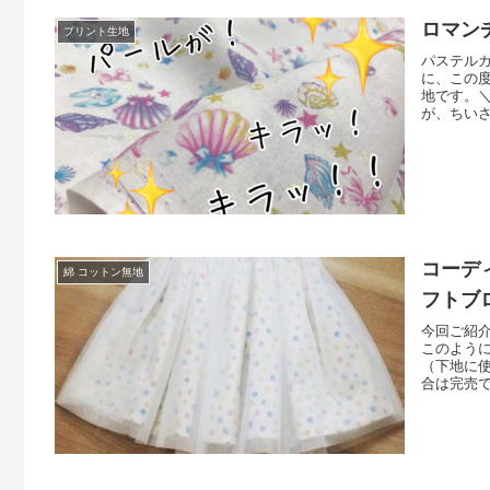
ロマン
プリント生地
パステル
に、この
地です。
が、ちい
ス」など
全５色です
在リピー
コーデ
綿 コットン無地
フトブ
今回ご紹
このよう
（下地に
合は完売
ました「
フトシン
ぜひ、お