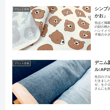
シンプ
プリント生地
かお」
先ほど掲
の顔の柄
ハンドメ
子様の小
ルの極み
の熊さん
です。こ
デニム
プリント生地
ル:AP
先日のブ
だきまし
ゼ」をク
さんにも生
シリーズ
など柄の
ガーゼ」