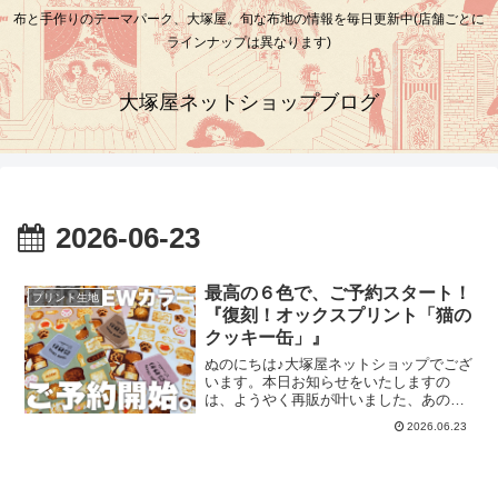
布と手作りのテーマパーク、大塚屋。旬な布地の情報を毎日更新中(店舗ごとに
ラインナップは異なります)
大塚屋ネットショップブログ
2026-06-23
最高の６色で、ご予約スタート！
プリント生地
『復刻！オックスプリント「猫の
クッキー缶」』
ぬのにちは♪大塚屋ネットショップでござ
います。本日お知らせをいたしますの
は、ようやく再販が叶いました、あの
「布」についてです。あの布とは・・・
2026.06.23
＼ この布です！ ／＼ この布で
す！！！ ／＼ この布です～～
～！！！！！ ／このバッグに使用され
ているのは、オックスプリント「猫のク