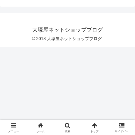
ッキー缶」です。とっても美味しそうに
焼き上がったネコさんモチーフのクッキ
ーが、可愛い缶にギッシリ詰め込まれて
います。久しく品切れ状態となっており
ましたこの「猫のクッキー缶」が、つい
に「復刻！猫のクッキー缶」として蘇
大塚屋ネットショップブログ
り、大塚屋ネットショップにてご予約受
付を開始したのです。ご覧ください。復
© 2018 大塚屋ネットショップブログ.
刻をいたしましたのは、こちらの３色で
す
メニュー
ホーム
検索
トップ
サイドバー