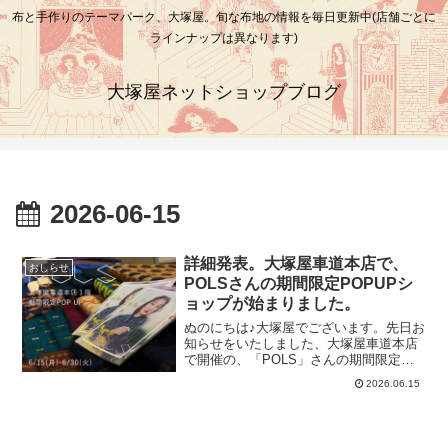
布と手作りのテーマパーク、大塚屋。旬な布地の情報を毎日更新中(店舗ごとに
ラインナップは異なります)
大塚屋ネットショップブログ
2026-06-15
詳細発表。大塚屋車道本店で、
おしらせ
POLSさんの期間限定POPUPシ
ョップが始まりました。
ぬのにちは♪大塚屋でございます。先日お
知らせをいたしました、大塚屋車道本店
で開催の、「POLS」さんの期間限定
POPUPショップ。店内ディスプレイも完
2026.06.15
了し、本日よりスタートいたしました。■
開催場所大塚屋車道本店１階 東口上り
エスカレーター前■ 開催日時
2026/6/15(月)－2026/6/30(火)営業時間