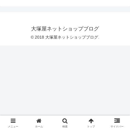
AM10:00-PM18:30(木曜定休)POLSさんの
ブランド詳細につきましては、以下を併
せてご覧ください。■WEB
SITE: ABOUT「POLS」（POLSさんの
オンラインページに移動します）
■INSTAGRAM: pols_pols（POLSさんの
大塚屋ネットショップブログ
Instagramに移動しま
© 2018 大塚屋ネットショップブログ.
メニュー
ホーム
検索
トップ
サイドバー