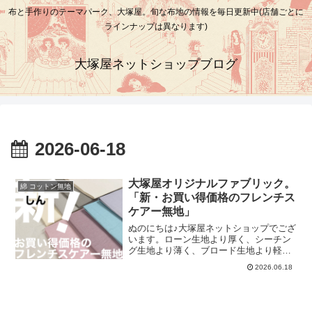
布と手作りのテーマパーク、大塚屋。旬な布地の情報を毎日更新中(店舗ごとに
ラインナップは異なります)
大塚屋ネットショップブログ
2026-06-18
大塚屋オリジナルファブリック。
綿 コットン無地
「新・お買い得価格のフレンチス
ケアー無地」
ぬのにちは♪大塚屋ネットショップでござ
います。ローン生地より厚く、シーチン
グ生地より薄く、ブロード生地より軽や
かで、ガーゼ生地よりはコシがある。そ
2026.06.18
れが、「スケアー生地」でございます。
大塚屋ネットショップの人気商品のひと
つに、「お買い得価格のフレンチスケア
ー無地」という商品がございます。こち