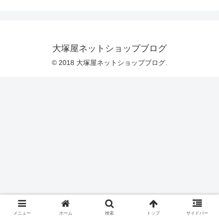
らの商品、諸事情により継続が難しく、
色数が少ない状態となっていました。と
ころが、今年の５月。装い新たに、
「新・お買い得価格のフレンチスケアー
無地」としてリニューアル生産が叶いま
した。リニューアル後のカラーラインナ
大塚屋ネットショップブログ
ップは、こちらの８色です。落ち着いた
トーンのくすみカラー（フレンチカラ
© 2018 大塚屋ネットショップブログ.
ー）で、使い勝手の良い８色が
メニュー
ホーム
検索
トップ
サイドバー