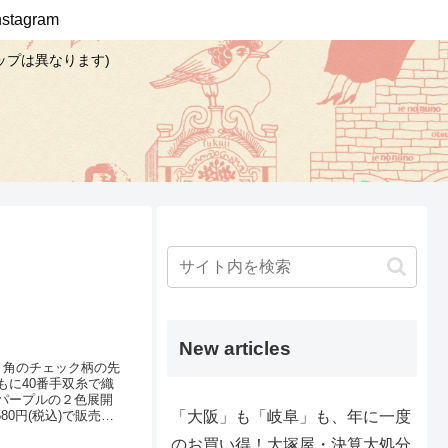
Instagram
ップは異なります)
New articles
リ角のチェック柄の先
に40番手双糸で織
パープルの２色展開
「大阪」も「岐阜」も、年に一度
0円(税込)で販売中
衣類にも、資材に
のお買い得！大塚屋・決算大処分
現品限り特価】3mm