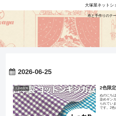
大塚屋ネットシ
布と手作りのテー
2026-06-25
2色限
先染め生地
ぬのにち
染めギン
られてい
です。2色
です。大
も。ベー