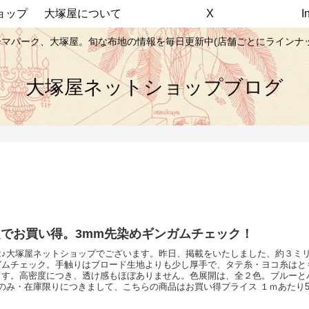
ョップ
大塚屋について
X
マパーク、大塚屋。旬な布地の情報を毎日更新中(店舗ごとにラインナ
大塚屋ネットショップブログ
定でお買い得。3mm先染めギンガムチェック！
は♪大塚屋ネットショップでございます。昨日、掲載をいたしました、約３ミ
ガムチェック。手触りはブロード生地よりも少し厚手で、タテ糸・ヨコ糸はとも
ます。高密度につき、透け感もほぼありません。色展開は、全２色。ブルーと
のみ・在庫限りにつきまして、こちらの商品はお買い得プライス １ｍあたり58
塚屋ネットショップでは、10ｃｍ単位でお好みの長さをご入力いただけます。
シックな先染めのギンガムチェックでソーイングをお楽しみくださいませ。【