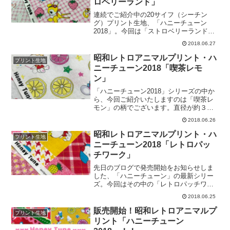
ロベリーランド」
この柄かもしれません。横にたくさんの
レトロアニマルが並んでいるのですから
連続でご紹介中の20サイフ（シーチン
♡＼ じょうろを片手にお花にお水をあ
グ）プリント生地、「ハニーチューン
げていたり･･･ ／＼ 花束を持っていた
2018」。今回は「ストロベリーランド」
り、寝そべっていたり･･･ ／あっちをむ
にフォーカスいたします。ギンガムチェ
2018.06.27
いたりこっちをむいたり、可愛らしい動
ックの中に、約２センチほどのサイズの
物がいっぱい！ぜひ、お求めいただきま
「イチゴ」がコロコロと転がっています♪
昭和レトロアニマルプリント・ハ
プリント生地
して、一匹一匹のその表情をお楽しみく
そして、この柄は、新作４柄の中でも動
ニーチューン2018「喫茶レモ
ださいませ♪ハニ
物たちがイキイキと自由奔放にふるまっ
ン」
ているのが特徴です。例えば、こちらの
アニマル。＼ スイ～ッと伸びをしてい
「ハニーチューン2018」シリーズの中か
ます ／その他に、こんなシーンも♪＼
ら、今回ご紹介いたしますのは「喫茶レ
のんびり談笑をしているようです ／
モン」の柄でございます。直径が約３セ
＼ こちらは、なかよくお散歩中？ ／
ンチより少し大きい程度のカラフルなレ
2018.06.26
今シーズンのトレンド「ギンガム」と、
モンが、生地いっぱいに広がっていま
「レトロアニマル」の組み合わせをぜひ
す。そして、この柄の特長は、何と言っ
昭和レトロアニマルプリント・ハ
プリント生地
お楽しみくださいませ♪ハニーチューンシ
てもその「美味しそうなスイーツ」です
ニーチューン2018「レトロパッ
リーズ（リンク先に
♡＼ 美味しそうなホットケーキを発
チワーク」
見！ ／＼ こっちには、パフェや艶や
かなプリンも♪ ／大好評につきまして、
先日のブログで発売開始をお知らせしま
すでに在庫わずかとなっていますカラー
した、「ハニーチューン」の最新シリー
もございます。現在販売中のカラーにつ
ズ。今回はその中の「レトロパッチワー
きましては、以下のリンクよりご確認く
ク」柄を詳しくご紹介します。「レトロ
2018.06.25
ださいませ。ハニーチューンシリーズ
パッチワーク」とは、その名の通りパッ
（リンク先に商品がない場合は完売で
チワーク状に区切られたマスの中に、レ
販売開始！昭和レトロアニマルプ
プリント生地
す）
トロな動物たちが入ったファブリックで
リント「ハニーチューン
す。明るい表情のうさちゃんやわんちゃ