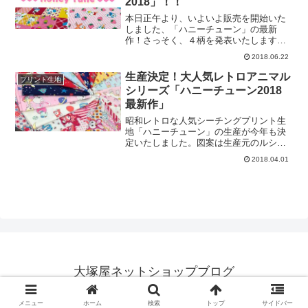
2018」！！
んたちがい～っぱい！＼ 格子の一辺は
約7.5センチほどです ／シーチング程度
本日正午より、いよいよ販売を開始いた
の厚みの平織りの生地ですので、裏面の
しました、「ハニーチューン」の最新
透け感はこのような感じです。＼ うっ
作！さっそく、４柄を発表いたします！
すらと柄が透けているのがわかります
＼ レトロパッチワーク(40983) ／レト
2018.06.22
／こちらは、グリーン系のカラーをベー
ロポップがぎっしりつまったパッチワー
スに彩色しています。今回の４柄の中で
ク柄です。＼ フルーツスカラップ
生産決定！大人気レトロアニマル
プリント生地
は、一番この柄が”ハニーチューンらし
(40984) ／イチゴとパイナップルが交互
シリーズ「ハニーチューン2018
い”ベーシックなプリ
にならんだ、最高にキュートなボーダー
最新作」
柄です。＼ 喫茶レモン(40985) ／喫茶
店メニューとレトロレモンのコラボレー
昭和レトロな人気シーチングプリント生
ション！＼ ストロベリーランド
地「ハニーチューン」の生産が今年も決
(40986) ／60～70年代ブラウス風の、ギ
定いたしました。図案は生産元のルシア
ンガム×イチゴ柄です。個々の柄につきま
ンさんから発売まで公開ＮＧとのことで
2018.04.01
しては、それぞれ後日じっくりとご紹介
すのでまだ発表できませんが、発売開始
いたします。カラーラインナップは下記
は6月下旬を予定しています。（写真のハ
リンクよりご確認くださいませ♡※2
ニーチューンは2017年バージョンです）
ハニーチューン2018年最新図案をみた感
想は、「2017年も可愛かったけど、2018
年版はますます可愛い・・・！」です！
キュートなレトロアニマルの魔法にかか
り、気がつくと、今までのシリーズで一
番多くの生産依頼をしていました。実
は、ハニーチューンは昨年から「完全受
大塚屋ネットショップブログ
注生産方式」となりました。いわゆる
「リピート（再生産）」がありませんの
© 2018 大塚屋ネットショップブログ.
で、再入荷
メニュー
ホーム
検索
トップ
サイドバー