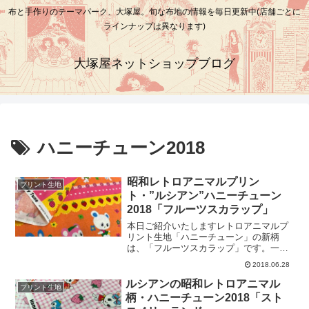
布と手作りのテーマパーク、大塚屋。旬な布地の情報を毎日更新中(店舗ごとに
ラインナップは異なります)
大塚屋ネットショップブログ
ハニーチューン2018
昭和レトロアニマルプリン
プリント生地
ト・”ルシアン”ハニーチューン
2018「フルーツスカラップ」
本日ご紹介いたしますレトロアニマルプ
リント生地「ハニーチューン」の新柄
は、「フルーツスカラップ」です。一段
あたりおよそ15センチほどのボーダー柄
2018.06.28
で、イチゴやパイナップルなどの果物の
柄が、スカラップレースのように飾られ
ルシアンの昭和レトロアニマル
プリント生地
ています。新作４柄の中で、最もレトロ
柄・ハニーチューン2018「スト
アニマルたちをじっくり堪能できるのは