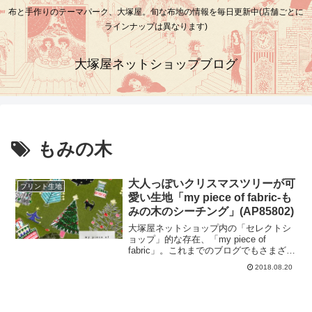
布と手作りのテーマパーク、大塚屋。旬な布地の情報を毎日更新中(店舗ごとに
ラインナップは異なります)
大塚屋ネットショップブログ
もみの木
大人っぽいクリスマスツリーが可
プリント生地
愛い生地「my piece of fabric-も
みの木のシーチング」(AP85802)
大塚屋ネットショップ内の「セレクトシ
ョップ」的な存在、「my piece of
fabric」。これまでのブログでもさまざま
なアイテムをご紹介しています。(※my
2018.08.20
piece of fabric・・・コンセプトは、「私
好みの布」思わず手元に置いておきたく
なるような、これで何を作ろうかなあと
ワクワクするような、そんな「私好みの