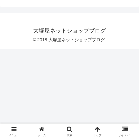
布」をセレクトしています）その「my
piece of fabric」に、あたらしいファブリ
ック「もみの木のシーチング」を追加し
ました。＼ キラキラと、ラメが可愛い
♡ ／クリスマスツリーのところどころ
に、ゴールドのラメをつけています。そ
大塚屋ネットショップブログ
の傍らには、おすまし顔のクロネコちゃ
ん
© 2018 大塚屋ネットショップブログ.
メニュー
ホーム
検索
トップ
サイドバー