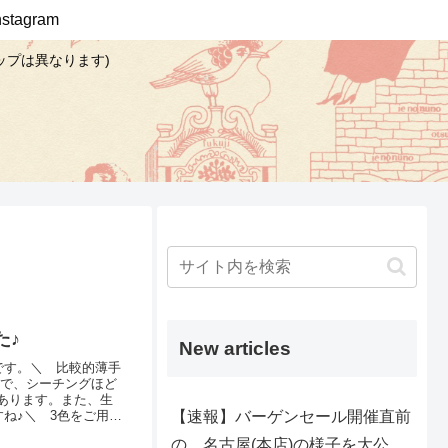
Instagram
ップは異なります)
た♪
New articles
です。＼ 比較的薄手
手で、シーチングほど
あります。また、生
【速報】バーゲンセール開催直前
ね♪＼ 3色をご用意
春夏のお洋服づくり
の、名古屋(本店)の様子を大公
イスにて掲載いたし