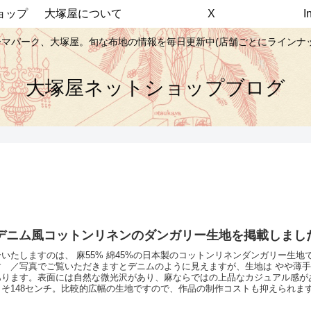
ョップ
大塚屋について
X
マパーク、大塚屋。旬な布地の情報を毎日更新中(店舗ごとにラインナ
大塚屋ネットショップブログ
デニム風コットンリネンのダンガリー生地を掲載しまし
いたしますのは、 麻55% 綿45%の日本製のコットンリネンダンガリー生地
す ／写真でご覧いただきますとデニムのように見えますが、生地は やや薄
あります。表面には自然な微光沢があり、麻ならではの上品なカジュアル感が
そ148センチ。比較的広幅の生地ですので、作品の制作コストも抑えられます
♡ ／ブルー、ネイビー、ブラックの３大定番カラーをおさえています。主に
すすめの生地ですので、ややシーズン外となる秋のこの時期に、お買い得プラ