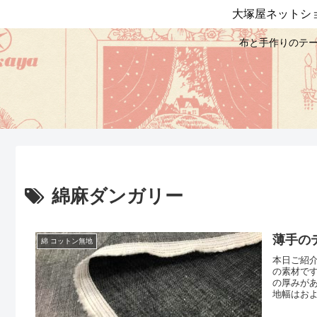
大塚屋ネットシ
布と手作りのテー
綿麻ダンガリー
薄手の
綿 コットン無地
本日ご紹介
の素材で
の厚みが
地幅はおよ
しました
などにお