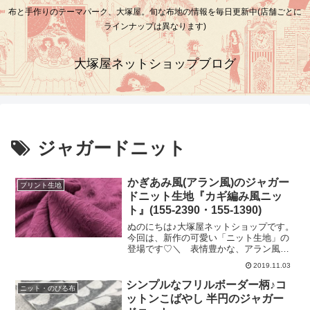
布と手作りのテーマパーク、大塚屋。旬な布地の情報を毎日更新中(店舗ごとに
ラインナップは異なります)
大塚屋ネットショップブログ
ジャガードニット
かぎあみ風(アラン風)のジャガー
プリント生地
ドニット生地『カギ編み風ニッ
ト』(155-2390・155-1390)
ぬのにちは♪大塚屋ネットショップです。
今回は、新作の可愛い「ニット生地」の
登場です♡＼ 表情豊かな、アラン風ニ
ット♪ ／表地に、デコボコとまるでカギ
2019.11.03
編みをしているかのような凹凸感がござ
います。（あくまで「カギ編み風」です
シンプルなフリルボーダー柄♪コ
ニット・のびる布
ので、裏面はほぼ平らです）「スタイ」
ットンこばやし 半円のジャガー
や「ネックウォーマー」などにご利用い