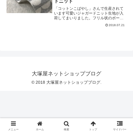
ドニット
ただくことを想定して仕入れをいたしま
した。カラーも、たっぷり８色をご用意
「コットンこばやし」さんで生産されて
しています。下の写真の一番奥の色が確
います可愛いジャガードニット生地が入
認しづらいですが、黒ではなく「ネイビ
荷してまいりました。フリル状のボーダ
ー」です。＼ ネイビーです♡ ／見た
ー柄がならんだファブリックです。＼
2018.07.21
めの雰囲気の割には薄手のニットですの
ランダムなカタチの半円柄が並びます
で、温かさを重視されます場合は、ボア
／上の写真は「ホワイト」ですが、ネイ
やファーなどと併せてご利用をいただく
ビーの半円柄とのジャガード編みですの
のもオススメです。今
で、真っ白ではなく少し落ち着いたトー
ンとなっています。こちらは、上の写真
とは逆配色の、ネイビー地がベースのも
のです。夏と真冬を除いた幅広いシーズ
ンでお使いいただけます、それほど厚く
ないニットです。＼ 15センチの間に、6
つほどの半円が入ります ／「ニット
大塚屋ネットショップブログ
帽」、「ネックウォーマー」、「レッグ
ウォーマー」、「アームカバー」、「キ
© 2018 大塚屋ネットショップブログ.
ッズワンピース」、「プ
メニュー
ホーム
検索
トップ
サイドバー