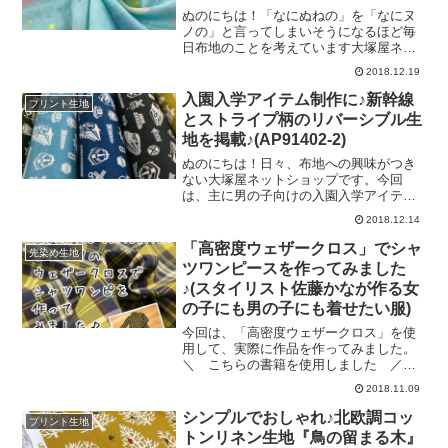
りと暮らしましょう）”う～ん、メッセー
ぬのにちは！「なにぬねの」を「なにヌ
ジも含めて、なんて癒やされる布地なの
ノの」と言ってしまいそうになるほど毎
でしょうか♡＼ 淡いカラーもございま
日布地のことを考えています大塚屋ネッ
す ／「ベビー服」や「スタイ」などを
トショップです。先日の「リボンのスム
2018.12.19
お作りいただくのも、よいですね♪＼ 水
ースニット」に続きまして、今回は同素
色もあります♡ ／ロングセラーのうぎ
材の別の柄「くものスムースニット」を
入園入学アイテム制作に♪新幹線
プリント生地
ちゃん柄を重ねてみると・・・＼ フ
ご紹介いたします。可愛いパステルカラ
とストライプ柄のリバーシブル生
ーの「雲柄」を中心として、そのまわり
地を掲載♪(AP91402-2)
にお星さまや雨の雫のようなドット柄を
プリントしています。ブルー系の他に、
ぬのにちは！日々、布地への興味がつき
ピンクと白のカラーもございます♡前回
ない大塚屋ネットショップです。今回
のリボン柄は主に女の子向けの柄でした
は、主に男の子向けの入園入学アイテム
が、今回の柄は男の子・女の子問わずご
作りにぴったりな生地をご紹介いたしま
2018.12.14
使用いただきやすいかと思います♪ぜひ、
す。＼ モチーフは、新幹線！ ／ワッ
すてきな「ロンパース」「スタイ」など
ペンのようなテイストで描かれた新幹線
「高密度ウェザークロス」でシャ
先染め生地
をご制作くださいませ♡くものスムース
や英字ロゴを、ツイル生地にプリントし
ツワンピースを作ってみました
ニット(リンク先に商品
ています。デニム調の雰囲気を出してい
♪(スタイリスト佐藤かなが作る女
るのも特徴のひとつですが、もっと大き
の子にも男の子にも着せたい服)
な特徴がこの生地にはあります♪裏返して
みると･･･＼ ストライプ柄が、登場～
今回は、「高密度ウェザークロス」を使
♪ ／片面は新幹線、もう片面はストライ
用して、実際に作品を作ってみました。
プという、「リバーシブル仕様」なので
＼ こちらの書籍を使用しました ／
ございます。カラーに合わせて表裏の配
「佐藤かな」さん著の「スタイリスト佐
色も変えています♪ぜひ、リバーシブル柄
2018.11.09
藤かなが作る女の子にも男の子にも着せ
を活用した「レッスンバッグ」などの作
たい服」です。（佐藤かなさんの他の書
シンプルでおしゃれ♪北欧調コッ
品づくりにご活用く
プリント生地
籍「KANA'S STANDARD」などは大塚屋
トンリネン生地『鳥の留まる木』
ネットショップでもお取り扱いしていま