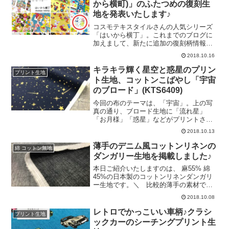
から横町)」のふたつめの復刻生
ノシー！ ／＼ オマエ、キャラメル
地を発表いたします♪
派？塩味派？ ／＼ デッカイおにく
を、独り占め！ ／＼ コゲテルゥゥゥ
コスモテキスタイルさんの人気シリーズ
ゥゥゥゥゥゥゥ！！！！！！！ ／カラ
「はいから横丁」。これまでのブログに
ーは、こちらの４色です。素材はシーチ
加えまして、新たに追加の復刻柄情報を
ングよりも少し厚手の、コットンリネン
お知らせいたします。＼ ふたつめの復
2018.10.16
キャンバス。男の子向けの入園入学グッ
刻柄は・・・ ／ひとつめの「駄菓子
ズなどの制作に、特にオススメです♡綿
柄」と同じくらい、こちらの「ジュース
キラキラ輝く星空と惑星のプリン
プリント生地
麻キャンバス 「わんぱくモンスター」
柄」も気になっていまして、結果として
ト生地、コットンこばやし「宇宙
（リンク先に商品
２柄とも復刻生産することとなりました♪
のブロード」(KTS6409)
サイダーや牛乳キャップ、そして駄菓子
屋さんにありそうなジュースなど、その
今回の布のテーマは、「宇宙」。上の写
ひとつひとつにトキメキます♡＼ どち
真の通り、ブロード生地に「流れ星」
らも現在進行中です♪ ／「駄菓子柄」
「お月様」「惑星」などがプリントされ
「ジュース柄」ともに、現在「マス見本
ているのが特徴です。 ＼ キラキラと
2018.10.13
（生産前の試験的な生地見本）」を作っ
ゴールドに輝いています☆ ／近くで見
ていただいているところです。こちらの
ると、色部分に、ところどころ金色のラ
薄手のデニム風コットンリネンの
綿 コットン無地
「マス見本」が上がりましたら、カラー
メが使われているのがわかります。プリ
ダンガリー生地を掲載しました♪
ラインナップを実際の見本
ントに変化をつける良いアクセントにな
っています。＼ 15センチ定規を置いて
本日ご紹介いたしますのは、 麻55% 綿
撮影♪ ／モチーフのひとつひとつは比較
45%の日本製のコットンリネンダンガリ
的小さめです。そのため、「ポーチ」な
ー生地です。＼ 比較的薄手の素材で
どの小物雑貨を作っていただいても充分
す ／写真でご覧いただきますとデニム
2018.10.08
に柄が収まります。また、個人的に、使
のように見えますが、生地は やや薄手
用方法として浮かびましたのが、「キッ
で、シーチングほどの厚みがあります。
レトロでかっこいい車柄♪クラシ
プリント生地
ズ用布団カバー」です。まるで宇宙の中
表面には自然な微光沢があり、麻ならで
ックカーのシーチングプリント生
にいるような気持ちで眠れて、きっと楽
はの上品なカジュアル感があります。ま