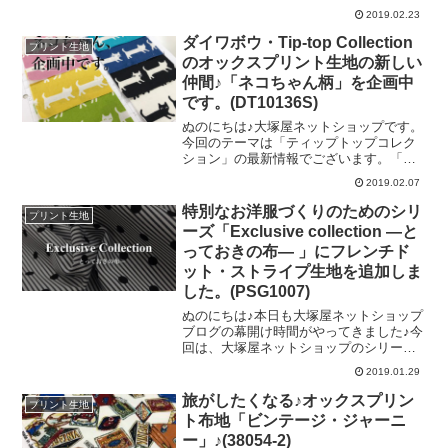
― 」に、新たに爽やかな先染めストライ
の落ち着いたグレーです♡さまざまなニ
2019.02.23
プ生地が入荷いたしました。
ーズにお応えできる渾
※「Exclusive collection ―とっておきの
ダイワボウ・Tip-top Collection
プリント生地
布― 」とは･･･「Exclusive（エクスクル
のオックスプリント生地の新しい
ーシヴ）」には、「特別な・高級な」と
仲間♪「ネコちゃん柄」を企画中
いった意味合いがありまして、日頃洋裁
です。(DT10136S)
をお楽しみいただいています皆様へ、ワ
ンランク上のファブリックをご提案させ
ぬのにちは♪大塚屋ネットショップです。
ていただくのがコンセプトです。ちなみ
今回のテーマは「ティップトップコレク
に今回のタイトル、先月も一度見たよう
ション」の最新情報でございます。「テ
な・・・と思われた皆さま、おそらくそ
ィップトップコレクション」とは、以前
れは、こちらのブログです。→『特別な
2019.02.07
のブログでもご紹介歴のある「ゾウさん
お洋服づくり
柄」を代表としたオックスプリント生地
特別なお洋服づくりのためのシリ
プリント生地
のシリーズです。そんな「ゾウさん柄」
ーズ「Exclusive collection ―と
ですが、実は10年以上も生産をされ続け
っておきの布― 」にフレンチド
ている超ロングセラーの「愛されゾウさ
ット・ストライプ生地を追加しま
ん」なのをご存知でしょうか。メーカー
さんとお話をしているときにこの「ゾウ
した。(PSG1007)
さん柄」の話題になりまして、「ほかの
ぬのにちは♪本日も大塚屋ネットショップ
アニマル柄でも「ゾウさん柄」のように
ブログの幕開け時間がやってきました♪今
末永くお客さまからご支持をいただける
回は、大塚屋ネットショップのシリーズ
柄がほしいですね！」というのが今回の
「Exclusive collection ―とっておきの布
新柄企画のはじまりです。＼ 選ばれた
2019.01.29
― 」へ、新たにステキなドット＆ストラ
アニマルは、「ネコち
イプ生地を掲載いたしましたのでそのお
旅がしたくなる♪オックスプリン
プリント生地
披露目をいたします。※「Exclusive
ト布地「ビンテージ・ジャーニ
collection ―とっておきの布― 」とは･･･
ー」♪(38054-2)
「Exclusive（エクスクルーシヴ）」に