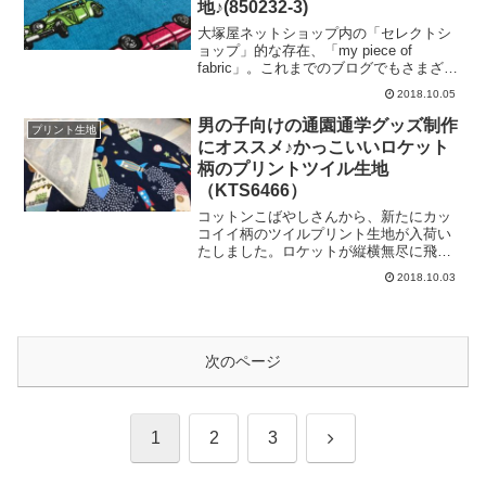
地♪(850232-3)
しい夢が見られるはず･
た、生地幅はおよそ148センチ。比較的広
幅の生地ですので、作品の制作コストも
大塚屋ネットショップ内の「セレクトシ
抑えられますね♪＼ 3色をご用意しまし
ョップ」的な存在、「my piece of
た♡ ／ブルー、ネイビー、ブラックの
fabric」。これまでのブログでもさまざま
３大定番カラーをおさえています。主に
なアイテムをご紹介しています。(※my
2018.10.05
春夏のお洋服づくりなどにおすすめの生
piece of fabric・・・コンセプトは、「私
地ですので、ややシーズン外となる秋の
好みの布」思わず手元に置いておきたく
男の子向けの通園通学グッズ制作
プリント生地
この時期に、お買い得プライスにて掲載
なるような、これで何を作ろうかなあと
にオススメ♪かっこいいロケット
いたしました。
ワクワクするような、そんな「私好みの
柄のプリントツイル生地
布」をセレクトしています）その「my
（KTS6466）
piece of fabric」に、あたらしいファブリ
ック「クラシックカーのシーチング」を
コットンこばやしさんから、新たにカッ
追加しました。＼ カラフルな車がボー
コイイ柄のツイルプリント生地が入荷い
ダー状に走っています♪ ／＼ 車ひとつ
たしました。ロケットが縦横無尽に飛び
分のサイズは、およそ３～４センチ程度
回る「わんぱくロケット」です♡＼ 2セ
♪ ／今回の柄のポイントは、「可愛い
2018.10.03
ンチくらいの小さいロケットにはじま
り、 ／＼ 9センチくらいの強そうなロ
ケット！ ／＼ 星を巻き散らす12セン
チサイズのロケットも発見！ ／ポップ
な雰囲気の、まるっこくてカラフルなロ
次のページ
ケットが多くを占めます。ロケットには
暗号のような文字が。好奇心を刺激しま
す♪透け感はほとんどなく、「体操着入
れ」や「上履き入れ」「給食袋」などに
次
1
2
3
ちょうどいい厚みです。元気いっぱいの
ロケット柄が、ママさんの創作意欲にも
火をつけてくれるかもしれませんね♪コッ
へ