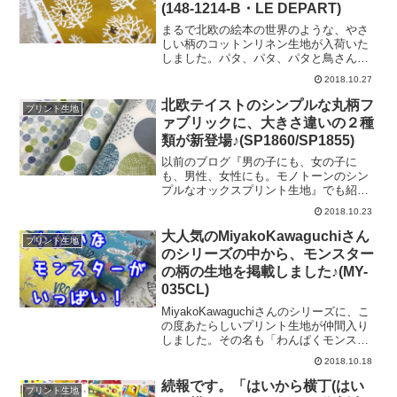
(148-1214-B・LE DEPART)
すが、今回の書籍は現在のところ未掲載
です）そして、「上品カジュアル」な仕
まるで北欧の絵本の世界のような、やさ
上がりを目指すために、「Exclusive
しい柄のコットンリネン生地が入荷いた
collection ―とっておきの布― 」から、
しました。パタ、パタ、パタと鳥さんた
「チェックのウェザークロス」という生
ちが、木々にたたずんでいます。木の形
2018.10.27
地を選びました。こちらの生地につきま
もさまざま。クリスマスツリーのような
しては、以前のブログに詳細がございま
とんがった木もあれば…まんまるな木も
北欧テイストのシンプルな丸柄フ
プリント生地
す。＼ 仕上がったのは、シャ
ございます。木のシルエットに、ちょう
ァブリックに、大きさ違いの２種
どよいバランスで鳥さんたちが色どりを
類が新登場♪(SP1860/SP1855)
添えていますね♡素材はキャンバス生地
なので、シーチングやブロードよりも少
以前のブログ『男の子にも、女の子に
し厚みがございます。そのため、「イン
も、男性、女性にも。モノトーンのシン
テリアカバーリング」や「小物雑貨」、
プルなオックスプリント生地』でも紹介
「エプロンなどのキッチンアイテム」
させていただきました、サークル柄のプ
2018.10.23
「おしゃれバッグ」などのハンドメイド
リント生地。上記のブログは今年の４月
に特におすすめです。カラーも、落ち着
に書いたものですが、今なお根強い人気
大人気のMiyakoKawaguchiさん
プリント生地
いたトーンなので、大人のかた向けのア
をいただいています。＼ 特にこちらの
のシリーズの中から、モンスター
イテムづくりにもご利用いた
カラーは大人気につき、先日もたっぷり
の柄の生地を掲載しました♪(MY-
仕入れました♪ ／さて、この度、こちら
035CL)
の柄にあたらしくサイズの異なる２種類
の生地を追加で掲載しました。この生地
MiyakoKawaguchiさんのシリーズに、こ
よりも、小さいタイプと、大きいタイプ
の度あたらしいプリント生地が仲間入り
です。＼ ３種類の比較画像はこちら
しました。その名も「わんぱくモンスタ
／並べると、大きさの違いが一目瞭然で
ー」！愉快な世界観の中を、モンスター
す。真ん中が従来より販売中のサークル
2018.10.18
くんたちがところせましと駆け巡りま
の直径が約3.5センチのベーシックなサイ
す。＼ ヒャッハー！パーティーしよう
続報です。「はいから横丁(はい
ズ。右は、直径１７ミ
プリント生地
ぜ！ ／＼ せまいー！きっついー！タ