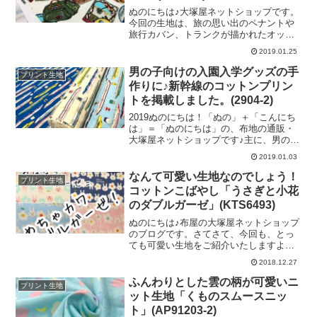
は、「特別な・高級な」といった意味合
ぬのにちは♪大塚屋ネットショップです。
いがありまして、日頃洋裁をお楽しみい
今回の生地は、旅の思い出のペナントや
ただいています皆様へ、ワンランク上の
旅行カバン、トランクが描かれたオック
ファブリックをご提案させていただくの
スプリントです♪＼ ”旅行”な気分♡ ／
2019.01.25
がコンセプトです。＼ 細めのストライ
ヴィンテージ風の色づかいで、賑やかな
プが2タイプ♪ ／白い部分が「約
柄を眺めていると、旅に出たい気分にな
男の子向けの入園入学グッズの手
プリント生地
ってきます。＼ とっても賑やか！！
作りに♪新幹線のコットンプリン
／５色を並べて撮影してみました。オッ
トを掲載しました。(2904-2)
クスフォード生地ですので「ポーチ」な
どの雑貨や「クッション」などのインテ
2019ぬのにちは！「ぬの」＋「こんにち
リアグッズの制作にオススメです。カバ
は」＝「ぬのにちは」の、布地の通販・
ン柄で「カバン」をお作りいただくの
大塚屋ネットショップです♪主に、男の子
も、粋(いき)かもしれませんね！個人的に
のアイテムづくりに、新幹線のカッコイ
2019.01.03
お気に入りなのはこちらのターコイズ色
イ布が登場しました！（もちろん、新幹
です。男の子の「入学準備アイテム」を
線大好きな女の子にも、オススメです
なんて可愛い生地なのでしょう！
プリント生地
お作りいただくと、可愛いすぎずにカッ
♡）横向きの新幹線と、正面を向いた新
コットンこばやし「うさぎと小花
コよくまとまるか
幹線がずらりと並んでいます♪＼ 15セン
のダブルガーゼ」(KTS6493)
チ定規を置いて撮影♪ ／車体がすらっと
していますので、一見小さめの柄のよう
ぬのにちは♪布屋の大塚屋ネットショップ
に見えますが、横を向いた新幹線は15セ
のブログです。さてさて、今回も、とっ
ンチほどの長さがございます。そして、
ても可愛い生地をご紹介いたしますよ
この新幹線柄のもうひとつの特徴が、
～！＼ うさちゃん＆お花～！！ ／
2018.12.27
「チェック背景」です。上の写真は「水
「コットンこばやし」さんから、こちら
色」「アイボリー」「青」ですが、もう
のダブルガーゼプリント生地が入荷いた
ふんわりとした雲の柄が可愛いニ
プリント生地
ひとつ「チェック柄」ベースの生地があ
しました。人気のうさちゃんに、まんま
ット生地「くものスムースニッ
るのです。＼
るお花をプラス！そして、傍らにメッセ
ト」(AP91203-2)
ージが！”――Have a slow living.（ゆった