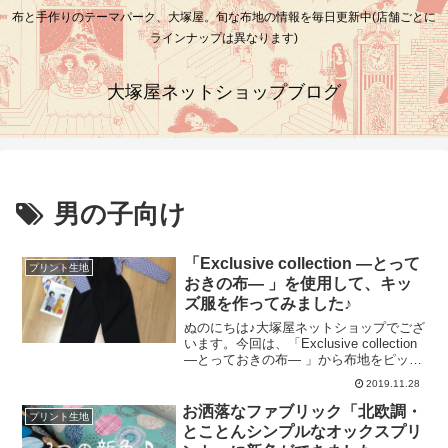
布と手作りのテーマパーク、大塚屋。旬な布地の情報を毎日更新中(店舗ごとに
ラインナップは異なります)
大塚屋ネットショップブログ
男の子向け
「Exclusive collection ―とって
プリント生地
おきの布― 」を使用して、キッ
ズ服を作ってみました♪
ぬのにちは♪大塚屋ネットショップでござ
います。今回は、「Exclusive collection
―とっておきの布― 」から布地をピック
アップしたスタッフ制作のお洋服例をご
2019.11.28
紹介いたします。※「Exclusive
collection ―とっておきの布― 」とは･･･
お洒落なファブリック「北欧調・
プリント生地
「Exclusive（エクスクルーシヴ）」に
とことんシンプルなオックスプリ
は、「特別な・高級な」といった意味合