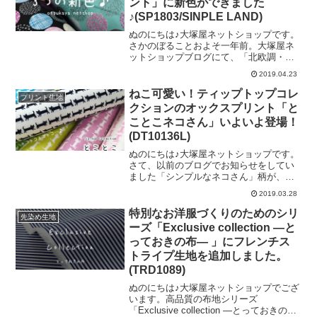
ント」に新色ができました
いがありまして、日頃洋裁をお楽しみい
♪(SP1803/SINPLE LAND)
ただいています皆様へ、ワンランク上の
ファブリックをご提案させていただくの
ぬのにちは♪大塚屋ネットショップです。
がコンセプトです。参考にさせていただ
さかのぼることおよそ一年前。大塚屋ネ
きましたのは、片貝夕起さんの著書「パ
ットショップブログにて、「北欧調・と
ターンレーベルの子供服ソーイング
ことんシンプルなオックスプリント」を
STYLE BOOK」より、「ラグランブラ
2019.04.23
ご紹介させていただきました。オフ白地
やキナリ地をベースとしたこちらの生地
ねこ可愛い！ティップトップコレ
プリント生地
は、一年たった今でもほぼ毎日裁断をし
クションのオックスプリント「と
ている人気商品でございます。そんな
ことこネコさん」いよいよ登場！
「北欧調・とことんシンプルなオックス
(DT10136L)
プリント」に３色の新色が入荷いたしま
した。新色のひとつめは、ライトグレー
ぬのにちは♪大塚屋ネットショップです。
を基調として、ピンクやマスタードで柄
さて、以前のブログでお知らせをしてい
の彩色をおこなった生地です。「グレ
ました「シンプルなネコさん」柄が、い
ー」と「ピンク」って、落ち着きと可愛
よいよ入荷いたしました！全色ずらっ
さのバランスがちょうどよい配色ですよ
2019.03.28
と、大公開です♪「スカート」や「キッズ
ね♪そして、ふたつめはミント地です。話
ワンピ」などをお作りいただくと可愛く
特別なお洋服づくりのためのシリ
題のミント。ここ最近、こ
先染め生地
仕上がりそうなピンクを２パターン♪ライ
ーズ「Exclusive collection ―と
ムの中身の色に近い「ライムイエロー」
っておきの布― 」にフレンチス
と、女の子にも男の子にも使えそうな
トライプ生地を追加しました。
「通園通学バッグ」や「ズボン」などに
おすすめの「黄緑」や「水色」♪そして、
(TRD1089)
元気なカラーの、「青地」！大人の女性
ぬのにちは♪大塚屋ネットショップでござ
や男性にもご利用いただきやすいモノト
います。高品質の布地シリーズ
ーンカラーや、アイボリー地♪最後は、
「Exclusive collection ―とっておきの布
「インテリアグッズ」の製作におすすめ